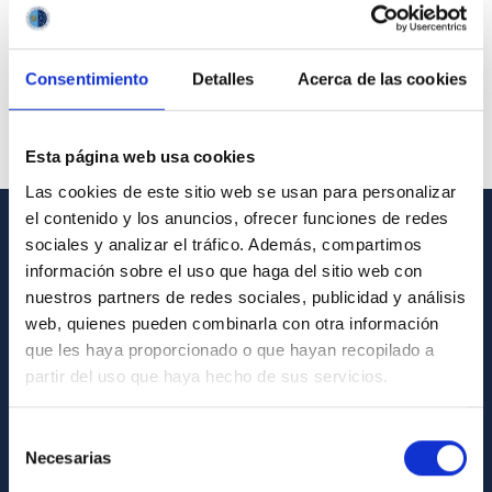
Consentimiento
Detalles
Acerca de las cookies
Esta página web usa cookies
Las cookies de este sitio web se usan para personalizar
el contenido y los anuncios, ofrecer funciones de redes
sociales y analizar el tráfico. Además, compartimos
GENERAL INFORMATION
información sobre el uso que haga del sitio web con
nuestros partners de redes sociales, publicidad y análisis
Contact
web, quienes pueden combinarla con otra información
How to get to the IAC
que les haya proporcionado o que hayan recopilado a
List of personnel
partir del uso que haya hecho de sus servicios.
Library
Selección
General register
Necesarias
de
consentimiento