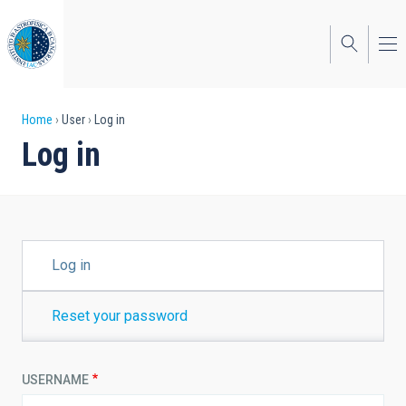
Skip
to
main
content
Breadcrumb
Home
User
Log in
Log in
PRIMARY
Log in
TABS
Reset your password
USERNAME