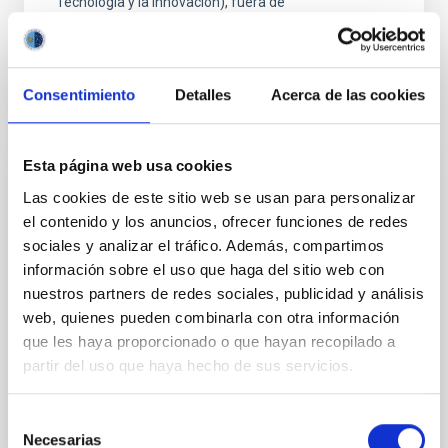
Tecnología y la Innovación), fuera de
Consentimiento
Detalles
Acerca de las cookies
Esta página web usa cookies
PERMANENT (OPEN TO PUBLIC)
Las cookies de este sitio web se usan para personalizar
UN CONTRATO - TÉCNICO/A DE TALLER -
el contenido y los anuncios, ofrecer funciones de redes
ESPECIALIDAD MECÁNICA- FIJO
sociales y analizar el tráfico. Además, compartimos
LABORAL - PS-2026-032
información sobre el uso que haga del sitio web con
nuestros partners de redes sociales, publicidad y análisis
Se convoca proceso selectivo para el ingreso, como
web, quienes pueden combinarla con otra información
personal laboral fijo, de un puesto de trabajo con la
categoría profesional de Técnico/a de Taller, acogido
que les haya proporcionado o que hayan recopilado a
al Convenio y que tendrá, entre otras
partir del uso que haya hecho de sus servicios.
Selección
Necesarias
de