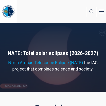
Skip
to
main
content
NATE: Total solar eclipses (2026-2027)
North African Telescope Eclipse (NATE)
the IAC
project that combines science and society