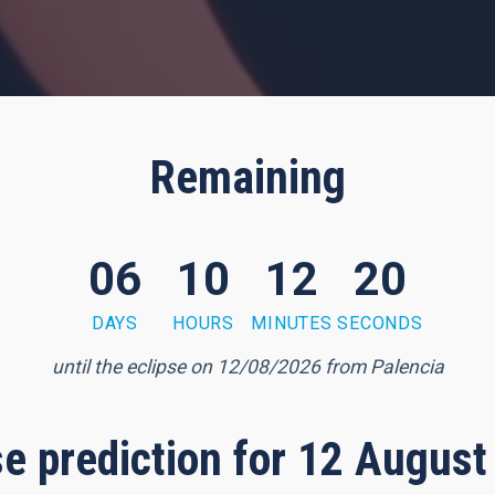
Remaining
06
10
12
18
DAYS
HOURS
MINUTES
SECONDS
until the eclipse on 12/08/2026 from Palencia
pse prediction for 12 August