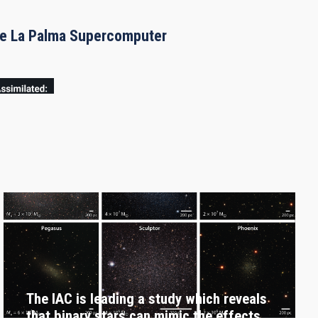
the La Palma Supercomputer
The IAC is leading a study which reveals
that binary stars can mimic the effects