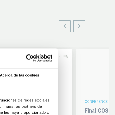
Upcoming
14
Acerca de las cookies
6
AUG
26
 funciones de redes sociales
CONFERENCE
con nuestros partners de
hysics 2026
Final COST 
ue les haya proporcionado o