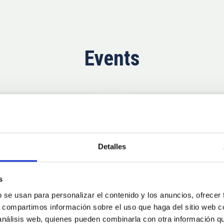
Events
Upcoming
11
10
Detalles
AUG
26
AUG
2
s
b se usan para personalizar el contenido y los anuncios, ofrecer
CONFERENCE
s, compartimos información sobre el uso que haga del sitio web 
se Agosto 2026
Substellar Astrop
 análisis web, quienes pueden combinarla con otra información q