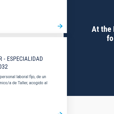
At the
fo
R - ESPECIALIDAD
032
rsonal laboral fijo, de un
nico/a de Taller, acogido al