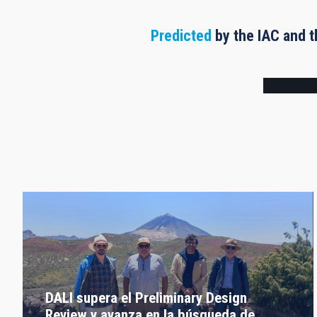
Predicted
by the IAC and t
Frame
DALI supera el Preliminary Design
Review y avanza en la búsqueda de