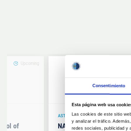
Upcoming
08
Consentimiento
6
AUG
26
Esta página web usa cookie
Las cookies de este sitio we
ASTRONOMICAL EVENT
y analizar el tráfico. Ademá
hool of
NATE en Palencia - Eclip
redes sociales, publicidad y