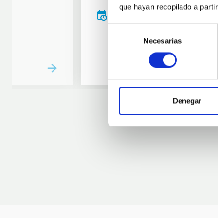
que hayan recopilado a parti
20:00
00:00
Selección
Necesarias
de
consentimiento
Denegar