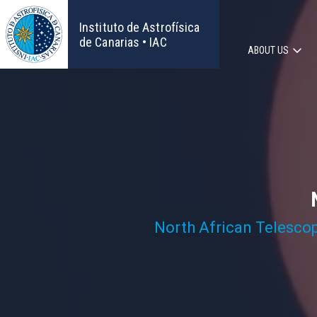
Skip
to
Instituto de Astrofísica
main
de Canarias • IAC
ABOUT US
content
Main
navigat
North African Telesco