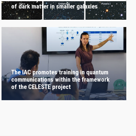
of dark matter in smaller galaxies
The IAC promotes training in quantum
communications within the framework
of the CELESTE project