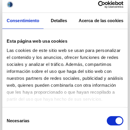
Consentimiento
Detalles
Acerca de las cookies
PERMANENT (OPEN TO PUBLIC)
Esta página web usa cookies
UN CONTRATO - TÉCNICO/A DE TALLER -
Las cookies de este sitio web se usan para personalizar
ESPECIALIDAD MECÁNICA- FIJO
el contenido y los anuncios, ofrecer funciones de redes
LABORAL - PS-2026-032
sociales y analizar el tráfico. Además, compartimos
información sobre el uso que haga del sitio web con
Se convoca proceso selectivo para el ingreso, como
nuestros partners de redes sociales, publicidad y análisis
personal laboral fijo, de un puesto de trabajo con la
categoría profesional de Técnico/a de Taller, acogido
web, quienes pueden combinarla con otra información
al Convenio y que tendrá, entre otras
que les haya proporcionado o que hayan recopilado a
partir del uso que haya hecho de sus servicios.
Selección
Necesarias
de
consentimiento