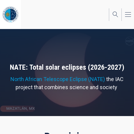
Skip
to
main
content
NATE: Total solar eclipses (2026-2027)
North African Telescope Eclipse (NATE)
the IAC
project that combines science and society