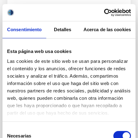
Consentimiento
Detalles
Acerca de las cookies
PERMANENT (OPEN TO PUBLIC)
Esta página web usa cookies
UN CONTRATO - TÉCNICO/A
Las cookies de este sitio web se usan para personalizar
MANTENIMIENTO GENERAL
el contenido y los anuncios, ofrecer funciones de redes
OBSERVATORIOS (ORM-LA PALMA) - FIJO
sociales y analizar el tráfico. Además, compartimos
LABORAL -PS-2026-031
información sobre el uso que haga del sitio web con
nuestros partners de redes sociales, publicidad y análisis
Se convoca proceso selectivo para el ingreso, como
web, quienes pueden combinarla con otra información
personal laboral fijo, de un puesto de trabajo con la
categoría profesional de Técnico/a Mantenimiento
que les haya proporcionado o que hayan recopilado a
General, acogido a Convenio y que tendrá
partir del uso que haya hecho de sus servicios.
Selección
Necesarias
de