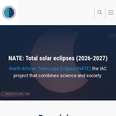
Skip
to
main
content
NATE: Total solar eclipses (2026-2027)
North African Telescope Eclipse (NATE)
the IAC
project that combines science and society