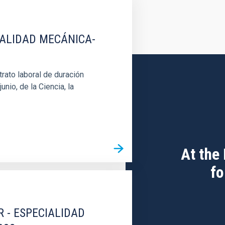
IALIDAD MECÁNICA-
rato laboral de duración
unio, de la Ciencia, la
At the
fo
R - ESPECIALIDAD