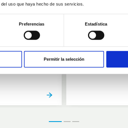
11
10
r del uso que haya hecho de sus servicios.
AUG
26
AUG
2
Preferencias
Estadística
CONFERENCE
se Agosto 2026
Substellar Astrop
Permitir la selección
01:00
01:00