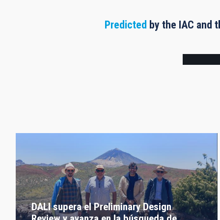
Predicted
by the IAC and t
Frame
DALI supera el Preliminary Design
Review y avanza en la búsqueda de