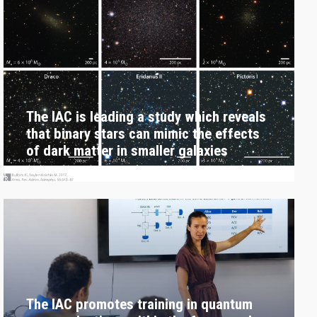
The IAC is leading a study which reveals
that binary stars can mimic the effects
of dark matter in smaller galaxies
The IAC promotes training in quantum