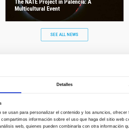
The NATE Project in Palencia: A
Multicultural Event
SEE ALL NEWS
Events
Detalles
s
b se usan para personalizar el contenido y los anuncios, ofrecer
Upcoming
s, compartimos información sobre el uso que haga del sitio web 
 análisis web, quienes pueden combinarla con otra información q