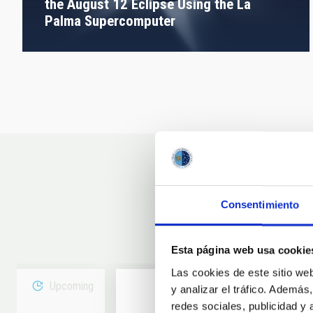
the August 12 Eclipse Using the La
Palma Supercomputer
Consentimiento
Esta página web usa cookie
Las cookies de este sitio we
Upcoming
y analizar el tráfico. Ademá
redes sociales, publicidad y