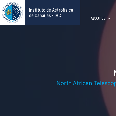
Skip
to
Instituto de Astrofísica
main
de Canarias • IAC
ABOUT US
content
Main
navigat
North African Telesco