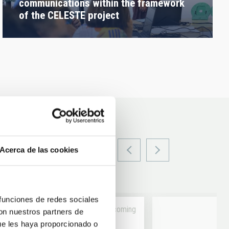
communications within the framework
of the CELESTE project
Acerca de las cookies
 funciones de redes sociales
Upcoming
con nuestros partners de
ue les haya proporcionado o