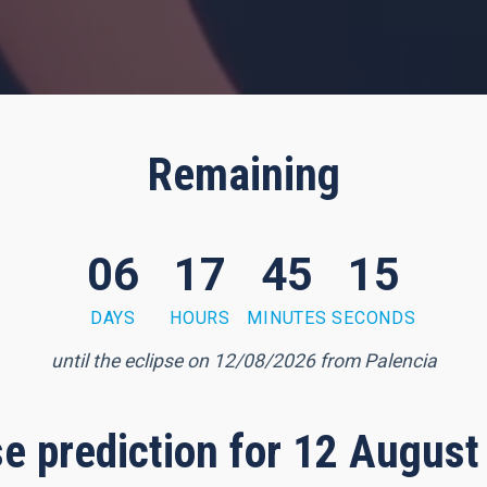
Remaining
06
17
45
14
DAYS
HOURS
MINUTES
SECONDS
until the eclipse on 12/08/2026 from Palencia
pse prediction for 12 August