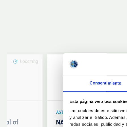
Upcoming
08
Consentimiento
6
AUG
26
Esta página web usa cookie
Las cookies de este sitio we
ASTRONOMICAL EVENT
y analizar el tráfico. Ademá
hool of
NATE en Palencia - Eclip
redes sociales, publicidad y