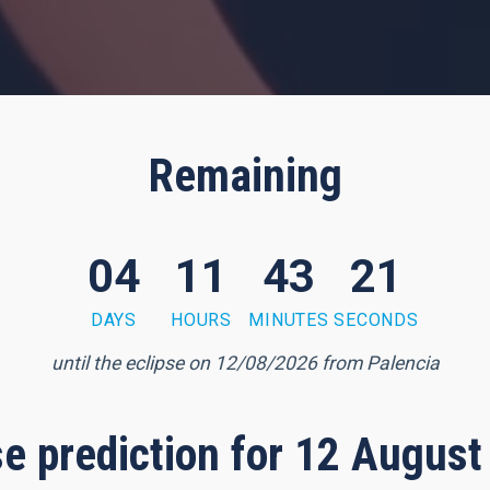
Remaining
04
11
43
20
DAYS
HOURS
MINUTES
SECONDS
until the eclipse on 12/08/2026 from Palencia
pse prediction for 12 August