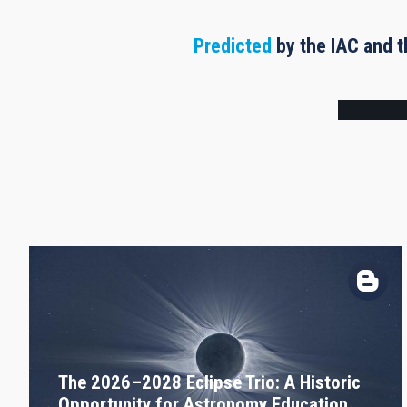
Predicted
by the IAC and t
Frame
The 2026–2028 Eclipse Trio: A Historic
Opportunity for Astronomy Education