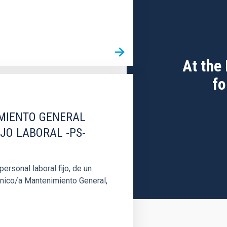
At the
fo
IMIENTO GENERAL
IJO LABORAL -PS-
rsonal laboral fijo, de un
cnico/a Mantenimiento General,