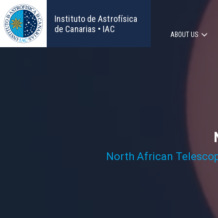
Skip
to
Instituto de Astrofísica
main
de Canarias • IAC
ABOUT US
content
Main
navigat
North African Telesco