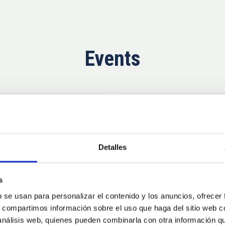
Events
Now
11
10
Detalles
AUG
26
AUG
2
s
b se usan para personalizar el contenido y los anuncios, ofrecer
CONFERENCE
s, compartimos información sobre el uso que haga del sitio web 
se Agosto 2026
Substellar Astrop
 análisis web, quienes pueden combinarla con otra información q