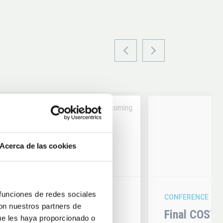
Upcoming
14
Acerca de las cookies
6
AUG
26
 funciones de redes sociales
CONFERENCE
con nuestros partners de
hysics 2026
Final COST 
ue les haya proporcionado o