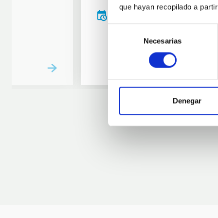
que hayan recopilado a parti
20:00
00:00
Selección
Necesarias
de
consentimiento
Denegar