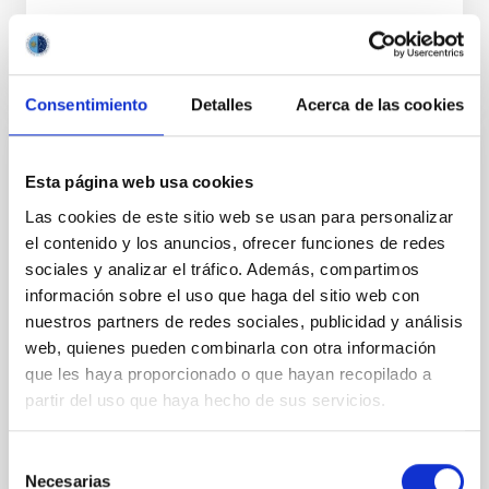
Consentimiento
Detalles
Acerca de las cookies
PERMANENT (OPEN TO PUBLIC)
Esta página web usa cookies
UN CONTRATO - TÉCNICO/A
Las cookies de este sitio web se usan para personalizar
MANTENIMIENTO GENERAL
el contenido y los anuncios, ofrecer funciones de redes
OBSERVATORIOS (ORM-LA PALMA) - FIJO
sociales y analizar el tráfico. Además, compartimos
LABORAL -PS-2026-031
información sobre el uso que haga del sitio web con
nuestros partners de redes sociales, publicidad y análisis
Se convoca proceso selectivo para el ingreso, como
web, quienes pueden combinarla con otra información
personal laboral fijo, de un puesto de trabajo con la
categoría profesional de Técnico/a Mantenimiento
que les haya proporcionado o que hayan recopilado a
General, acogido a Convenio y que tendrá
partir del uso que haya hecho de sus servicios.
Selección
Necesarias
de