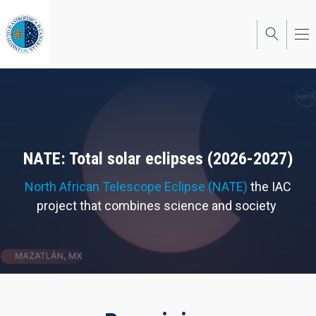
Skip
to
main
content
NATE: Total solar eclipses (2026-2027)
North African Telescope Eclipse (NATE)
the IAC
project that combines science and society