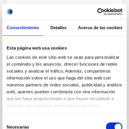
Consentimiento
Detalles
Acerca de las cookies
PERMANENT (OPEN TO PUBLIC)
Esta página web usa cookies
UN CONTRATO - TÉCNICO/A
Las cookies de este sitio web se usan para personalizar
MANTENIMIENTO GENERAL
el contenido y los anuncios, ofrecer funciones de redes
OBSERVATORIOS (ORM-LA PALMA) - FIJO
sociales y analizar el tráfico. Además, compartimos
LABORAL -PS-2026-031
información sobre el uso que haga del sitio web con
nuestros partners de redes sociales, publicidad y análisis
Se convoca proceso selectivo para el ingreso, como
web, quienes pueden combinarla con otra información
personal laboral fijo, de un puesto de trabajo con la
categoría profesional de Técnico/a Mantenimiento
que les haya proporcionado o que hayan recopilado a
General, acogido a Convenio y que tendrá
partir del uso que haya hecho de sus servicios.
Selección
Necesarias
de