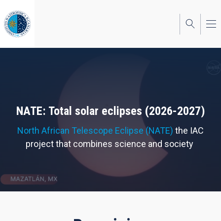
Skip
to
main
content
NATE: Total solar eclipses (2026-2027)
North African Telescope Eclipse (NATE)
the IAC
project that combines science and society