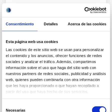
Consentimiento
Detalles
Acerca de las cookies
PERMANENT (OPEN TO PUBLIC)
Esta página web usa cookies
UN CONTRATO - TÉCNICO/A
Las cookies de este sitio web se usan para personalizar
MANTENIMIENTO GENERAL
el contenido y los anuncios, ofrecer funciones de redes
OBSERVATORIOS (ORM-LA PALMA) - FIJO
sociales y analizar el tráfico. Además, compartimos
LABORAL -PS-2026-031
información sobre el uso que haga del sitio web con
nuestros partners de redes sociales, publicidad y análisis
Se convoca proceso selectivo para el ingreso, como
web, quienes pueden combinarla con otra información
personal laboral fijo, de un puesto de trabajo con la
categoría profesional de Técnico/a Mantenimiento
que les haya proporcionado o que hayan recopilado a
General, acogido a Convenio y que tendrá
partir del uso que haya hecho de sus servicios.
Selección
Necesarias
de