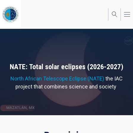
Skip
to
main
content
NATE: Total solar eclipses (2026-2027)
North African Telescope Eclipse (NATE)
the IAC
project that combines science and society