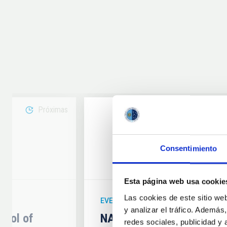
Próximas
08
Consentimiento
6
AUG
26
Esta página web usa cookie
Las cookies de este sitio we
EVENTO ASTRONÓMICO
y analizar el tráfico. Ademá
hool of
NATE en Palencia - Eclip
redes sociales, publicidad y