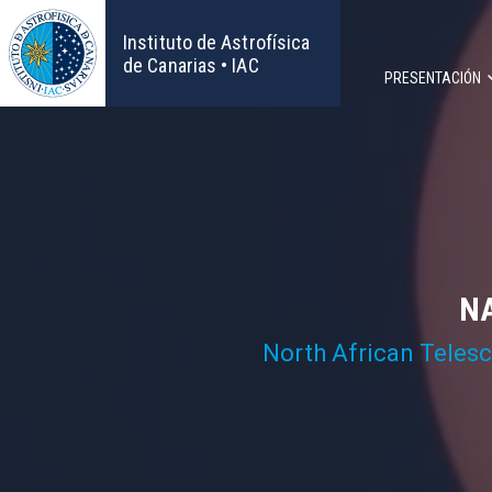
Pasar
al
Instituto de Astrofísica
contenido
de Canarias • IAC
PRESENTACIÓN
principal
Navega
principa
NA
North African Teles