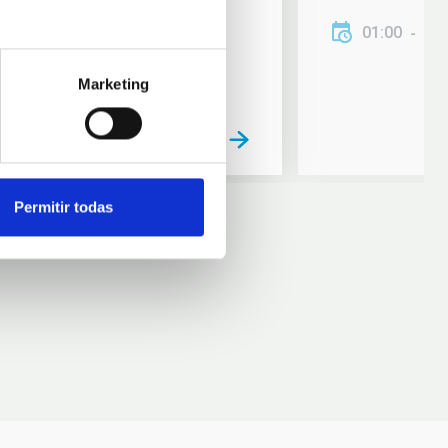
01:00
01
Marketing
Permitir todas