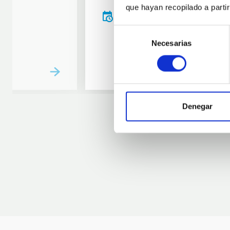
que hayan recopilado a parti
20:00
00:00
Selección
Necesarias
de
consentimiento
Denegar