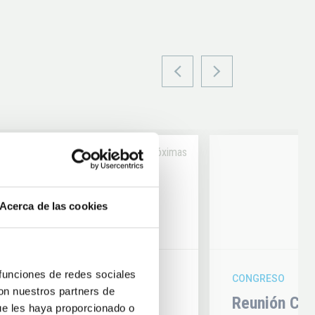
Próximas
14
Acerca de las cookies
6
AUG
26
 funciones de redes sociales
CONGRESO
con nuestros partners de
hysics 2026
Reunión Con
ue les haya proporcionado o