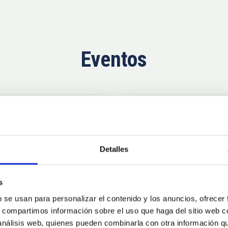
Eventos
Ahora
11
10
Detalles
AUG
26
AUG
2
s
b se usan para personalizar el contenido y los anuncios, ofrecer
CONGRESO
s, compartimos información sobre el uso que haga del sitio web 
se Agosto 2026
Substellar Astrop
 análisis web, quienes pueden combinarla con otra información q