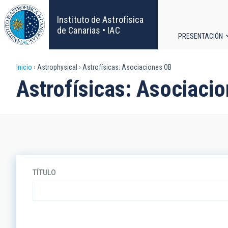
Pasar
al
Instituto de Astrofísica
contenido
de Canarias • IAC
PRESENTACIÓN
principal
Navega
Sobrescribir
Inicio
Astrophysical
Astrofísicas: Asociaciones OB
principa
Astrofísicas: Asociaci
enlaces
de
ayuda
a
TÍTULO
la
navegación