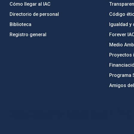
Cómo llegar al IAC
Transparen
Directorio de personal
Código étic
Biblioteca
Igualdad y 
Registro general
Forever IA
Medio Ambi
Proyectos i
Financiaci
Programa 
Amigos del
PostFooter > Newsletter link