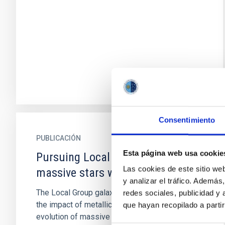
Consentimiento
PUBLICACIÓN
Esta página web usa cookie
Pursuing Local Group blue
Las cookies de este sitio we
massive stars with WSO-ISSIS
y analizar el tráfico. Ademá
The Local Group galaxies enable us to study
redes sociales, publicidad y
the impact of metallicity on the structure and
que hayan recopilado a parti
evolution of massive stars through