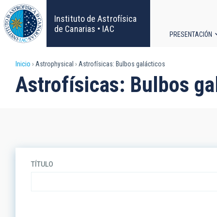
Pasar
al
Instituto de Astrofísica
contenido
de Canarias • IAC
PRESENTACIÓN
principal
Navega
Sobrescribir
Inicio
Astrophysical
Astrofísicas: Bulbos galácticos
principa
Astrofísicas: Bulbos ga
enlaces
de
ayuda
a
TÍTULO
la
navegación