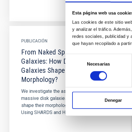
Esta página web usa cookie
Las cookies de este sitio we
y analizar el tráfico. Ademá
redes sociales, publicidad y
PUBLICACIÓN
que hayan recopilado a parti
From Naked Spheroids to Disky
Selección
Galaxies: How Do Massive Disk
Necesarias
de
Galaxies Shape Their
consentimiento
Morphology?
We investigate the assembly history of
massive disk galaxies and describe how they
Denegar
shape their morphology through cosmic time.
Using SHARDS and HST data, we...