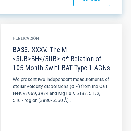
PUBLICACIÓN
BASS. XXXV. The M
<SUB>BH</SUB>-σ* Relation of
105 Month Swift-BAT Type 1 AGNs
We present two independent measurements of
stellar velocity dispersions (σ ⋆) from the Ca II
H+K λ3969, 3934 and Mg I b λ 5183, 5172,
5167 region (3880-5550 Å)...