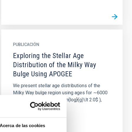
PUBLICACIÓN
Exploring the Stellar Age
Distribution of the Milky Way
Bulge Using APOGEE
We present stellar age distributions of the
Milky Way bulge region using ages for ∼6000
high-luminosity ( $\mathrm{log}(g)\lt 2.0$ ),
metal-rich ([Fe/H] ≥ -0.5)...
Acerca de las cookies