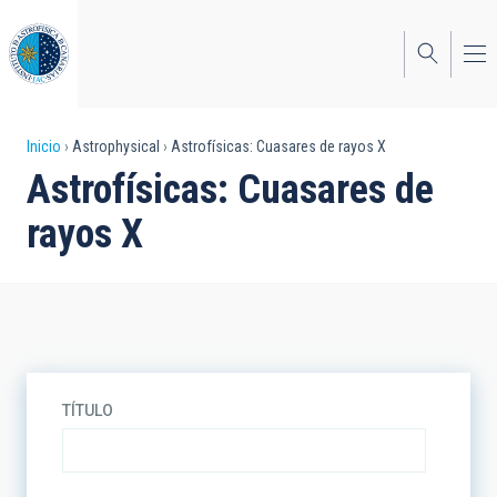
Pasar
al
contenido
principal
Sobrescribir
Inicio
Astrophysical
Astrofísicas: Cuasares de rayos X
Astrofísicas: Cuasares de
enlaces
rayos X
de
ayuda
a
la
navegación
TÍTULO