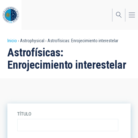
Pasar
al
contenido
principal
Sobrescribir
Inicio
Astrophysical
Astrofísicas: Enrojecimiento interestelar
Astrofísicas:
enlaces
Enrojecimiento interestelar
de
ayuda
a
la
navegación
TÍTULO