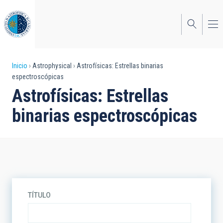
Pasar
al
contenido
principal
Sobrescribir
Inicio
Astrophysical
Astrofísicas: Estrellas binarias
espectroscópicas
enlaces
Astrofísicas: Estrellas
de
binarias espectroscópicas
ayuda
a
la
navegación
TÍTULO