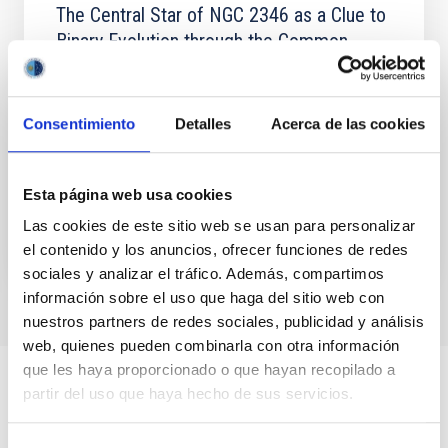
The Central Star of NGC 2346 as a Clue to
Binary Evolution through the Common
Envelope Phase
We present an analysis of the binary central star of
Consentimiento
Detalles
Acerca de las cookies
the planetary nebula NGC 2346 based on archival
data from the International Ultraviolet Explorer, and
new...
Esta página web usa cookies
Las cookies de este sitio web se usan para personalizar
el contenido y los anuncios, ofrecer funciones de redes
sociales y analizar el tráfico. Además, compartimos
información sobre el uso que haga del sitio web con
nuestros partners de redes sociales, publicidad y análisis
web, quienes pueden combinarla con otra información
que les haya proporcionado o que hayan recopilado a
partir del uso que haya hecho de sus servicios.