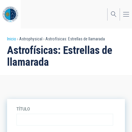
Pasar
al
contenido
principal
Sobrescribir
Inicio
Astrophysical
Astrofísicas: Estrellas de llamarada
Astrofísicas: Estrellas de
enlaces
llamarada
de
ayuda
a
la
navegación
TÍTULO