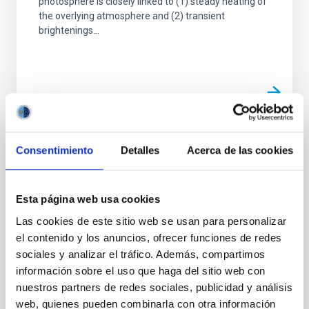
photosphere is closely linked to (1) steady heating of
the overlying atmosphere and (2) transient
brightenings...
Consentimiento
Detalles
Acerca de las cookies
PUBLICACIÓN
Observatory science with eXTP
Esta página web usa cookies
In this White Paper we present the potential of the
enhanced X-ray Timing and Polarimetry (eXTP)
Las cookies de este sitio web se usan para personalizar
mission for studies related to Observatory Science
el contenido y los anuncios, ofrecer funciones de redes
targets...
sociales y analizar el tráfico. Además, compartimos
información sobre el uso que haga del sitio web con
nuestros partners de redes sociales, publicidad y análisis
web, quienes pueden combinarla con otra información