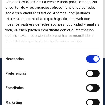
Las cookies de este sitio web se usan para personalizar
el contenido y los anuncios, ofrecer funciones de redes
sociales y analizar el tráfico. Además, compartimos
información sobre el uso que haga del sitio web con
nuestros partners de redes sociales, publicidad y análisis
web, quienes pueden combinarla con otra información
que les haya proporcionado o que hayan recopilado a
partir del uso que haya hecho de sus servicios.
Selección
Necesarias
de
consentimiento
INFORMACIÓN GENERAL
Preferencias
Contacto
Estadística
Cómo llegar al IAC
Directorio de personal
Marketing