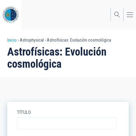
Pasar
al
contenido
principal
Sobrescribir
Inicio
Astrophysical
Astrofísicas: Evolución cosmológica
Astrofísicas: Evolución
enlaces
cosmológica
de
ayuda
a
la
navegación
TÍTULO