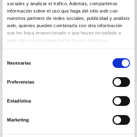
sociales y analizar el tráfico. Además, compartimos
We present a comprehensive analysis of transit,
información sobre el uso que haga del sitio web con
eclipse, and radial velocity data of the hot Jupiter
nuestros partners de redes sociales, publicidad y análisis
TrES-1 b and confirm evidence of orbital variations
web, quienes pueden combinarla con otra información
on...
que les haya proporcionado o que hayan recopilado a
partir del uso que haya hecho de sus servicios.
Selección
Necesarias
de
consentimiento
Preferencias
Estadística
Marketing