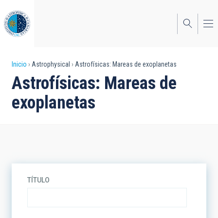
Pasar
al
contenido
principal
Sobrescribir
Inicio
Astrophysical
Astrofísicas: Mareas de exoplanetas
Astrofísicas: Mareas de
enlaces
exoplanetas
de
ayuda
a
la
navegación
TÍTULO