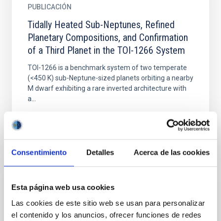
PUBLICACIÓN
Tidally Heated Sub-Neptunes, Refined
Planetary Compositions, and Confirmation
of a Third Planet in the TOI-1266 System
TOI-1266 is a benchmark system of two temperate
(<450 K) sub-Neptune-sized planets orbiting a nearby
M dwarf exhibiting a rare inverted architecture with
a...
Consentimiento
Detalles
Acerca de las cookies
PUBLICACIÓN
Esta página web usa cookies
TrES-1 b: A Case Study in Detecting
Las cookies de este sitio web se usan para personalizar
Secular Evolution of Exoplanet Orbits
el contenido y los anuncios, ofrecer funciones de redes