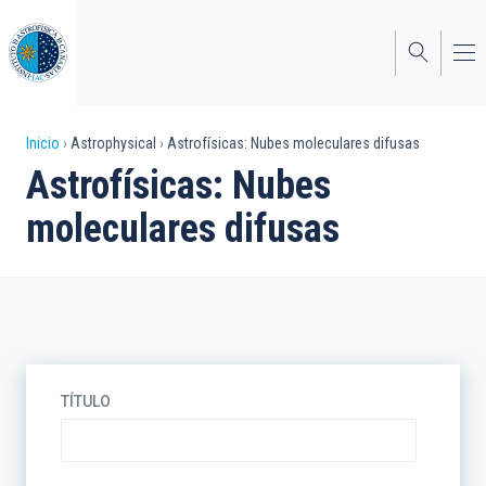
Pasar
al
contenido
principal
Sobrescribir
Inicio
Astrophysical
Astrofísicas: Nubes moleculares difusas
Astrofísicas: Nubes
enlaces
moleculares difusas
de
ayuda
a
la
navegación
TÍTULO