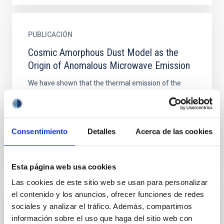
PUBLICACIÓN
Cosmic Amorphous Dust Model as the
Origin of Anomalous Microwave Emission
We have shown that the thermal emission of the
amorphous dust composed of amorphous silicate
dust (a-Si) and amorphous carbon dust (a-C)
provides an excellent...
Consentimiento
Detalles
Acerca de las cookies
Esta página web usa cookies
Las cookies de este sitio web se usan para personalizar
el contenido y los anuncios, ofrecer funciones de redes
PUBLICACIÓN
sociales y analizar el tráfico. Además, compartimos
información sobre el uso que haga del sitio web con
CS J = 5 - 4 observations of galactic