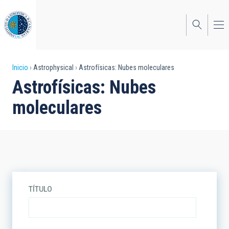
Pasar
al
contenido
principal
Sobrescribir
Inicio
Astrophysical
Astrofísicas: Nubes moleculares
Astrofísicas: Nubes
enlaces
moleculares
de
ayuda
a
la
navegación
TÍTULO