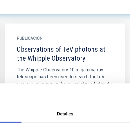
PUBLICACIÓN
Observations of TeV photons at
the Whipple Observatory
The Whipple Observatory 10 m gamma-ray
telescope has been used to search for TeV
gamma-ray emission from a number of objects.
This paper reports observations of...
Detalles