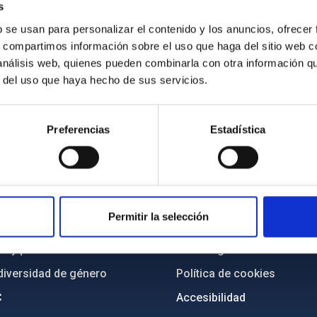
s
b se usan para personalizar el contenido y los anuncios, ofrecer
s, compartimos información sobre el uso que haga del sitio web 
 análisis web, quienes pueden combinarla con otra información q
r del uso que haya hecho de sus servicios.
Preferencias
Estadística
INSTITUCIONAL
PORTAL DEL IAC
n
Mapa web
Permitir la selección
cia
Políticas de privacidad
o y política antifraude
Aviso legal
diversidad de género
Política de cookies
C
Accesibilidad