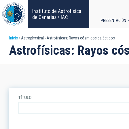
Pasar
al
Instituto de Astrofísica
contenido
de Canarias • IAC
PRESENTACIÓN
principal
Navega
Sobrescribir
Inicio
Astrophysical
Astrofísicas: Rayos cósmicos galácticos
principa
Astrofísicas: Rayos có
enlaces
de
ayuda
a
TÍTULO
la
navegación