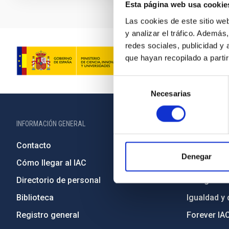
Esta página web usa cookie
Las cookies de este sitio we
y analizar el tráfico. Ademá
redes sociales, publicidad y
que hayan recopilado a parti
Selección
Necesarias
de
consentimiento
INFORMACIÓN GENERAL
INFORMACIÓN 
Contacto
Legislació
Denegar
Cómo llegar al IAC
Transparen
Directorio de personal
Código étic
Biblioteca
Igualdad y 
Registro general
Forever IA