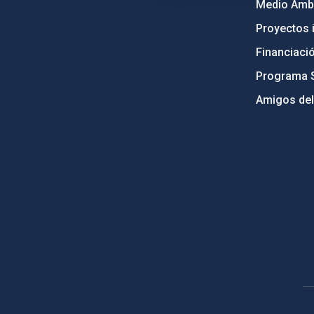
Medio Ambi
Proyectos i
Financiaci
Programa 
Amigos del
PostFooter > Newsletter link