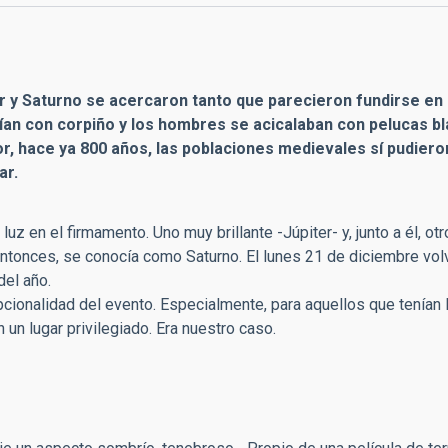
ter y Saturno se acercaron tanto que parecieron fundirse e
tían con corpiño y los hombres se acicalaban con pelucas b
ior, hace ya 800 años, las poblaciones medievales sí pudier
ar.
uz en el firmamento. Uno muy brillante -Júpiter- y, junto a él, ot
l entonces, se conocía como Saturno. El lunes 21 de diciembre vol
del año.
ionalidad del evento. Especialmente, para aquellos que tenían 
n un lugar privilegiado. Era nuestro caso.