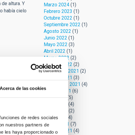
de altura. Y
Marzo 2024
(1)
o había cielo
Febrero 2023
(1)
Octubre 2022
(1)
Septiembre 2022
(1)
Agosto 2022
(1)
Junio 2022
(1)
Mayo 2022
(3)
Abril 2022
(1)
Marzo 2022
(2)
Febrero 2022
(2)
Noviembre 2021
(2)
Octubre 2021
(3)
Septiembre 2021
(4)
Acerca de las cookies
Agosto 2021
(6)
Julio 2021
(5)
Junio 2021
(4)
Mayo 2021
(2)
Abril 2021
(4)
 funciones de redes sociales
Marzo 2021
(7)
con nuestros partners de
Febrero 2021
(4)
ue les haya proporcionado o