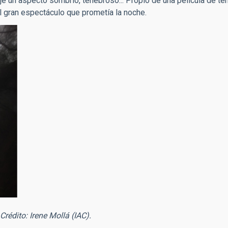
je un aspecto sombrío, tenebroso... Propio de una película de ter
l gran espectáculo que prometía la noche.
Crédito: Irene Mollá (IAC).