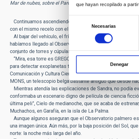
Mar de nubes, sobre el Parque Nacional de las Cañadas del T
que hayan recopilado a parti
Selección
Continuamos ascendiendo. A medida que subíamos, las tempe
Necesarias
de
con el mismo recelo con el que se mira cómo sube poco a p
consentimiento
Al bajar del vehículo, el frío golpeó mis mejillas con más f
habíamos llegado al Observatorio del Teide. El paisaje lo 
conjunto de torres y cúpulas blancas, que parecían brotar de 
“Mira, esa torre es GREGOR, un telescopio alemán para Físi
Denegar
para detectar exoplanetas transitando estrellas cercanas”, 
Comunicación y Cultura Científica (UC3) del Instituto de Ast
MONS, un telescopio belga bastante antiguo que desde hace
Mientras atendía las explicaciones de Sandra, no podía evit
conformaba un escenario digno de película de ciencia ficci
última peli”, Cielo de medianoche, que se acaba de estrenar,
Muchachos, en Garafía, en la isla de La Palma.
Aunque algunos aseguran que el Observatorio palmero es, in
una imagen única. Aún más, por la baja posición del Sol, que
norte: la noche más larga del año.