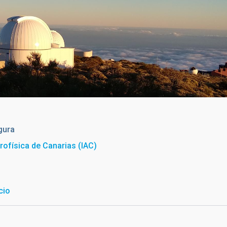
0, al fondo, en el Observatorio del Teide (Tenerife). Crédito: Ire
gura
trofísica de Canarias (IAC)
cio