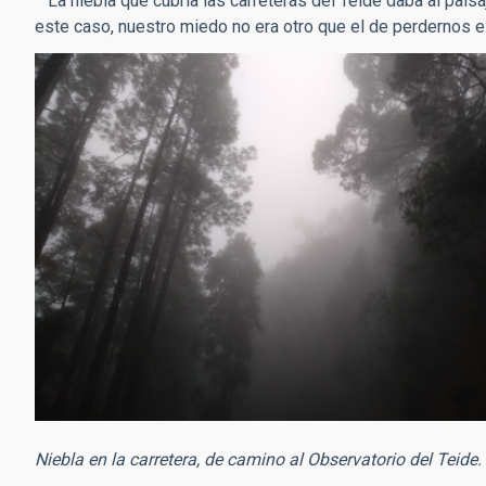
La niebla que cubría las carreteras del Teide daba al paisa
este caso, nuestro miedo no era otro que el de perdernos e
Niebla en la carretera, de camino al Observatorio del Teide. 