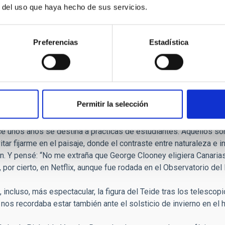
eide. Crédito: Irene Mollá (IAC).
r del uso que haya hecho de sus servicios.
raturas bajaban de grado en grado, algo que veía en la pantal
Preferencias
Estadística
oco el contador del taxi. En este caso, en sentido descendente
uerza de lo esperado. Ese frío, junto con un ligero mareo, nos in
corroboraba: una gran extensión de terreno pedregoso en el que s
la propia tierra.
ca Solar; aquel es Themis, también solar; y ese es Artemis, que 
Permitir la selección
explicaba Sandra Benítez, astrofísica divulgadora de la Unidad d
rofísica de Canarias (IAC) y, aquella noche, compañera de excursi
 unos años se destina a prácticas de estudiantes. Aquellos so
ar fijarme en el paisaje, donde el contraste entre naturaleza e 
ón. Y pensé: “No me extraña que George Clooney eligiera Canarias
 por cierto, en Netflix, aunque fue rodada en el Observatorio de
cluso, más espectacular, la figura del Teide tras los telescop
 nos recordaba estar también ante el solsticio de invierno en el 