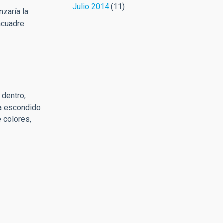
Julio 2014
(11)
zaría la
encuadre
 dentro,
ba escondido
e colores,