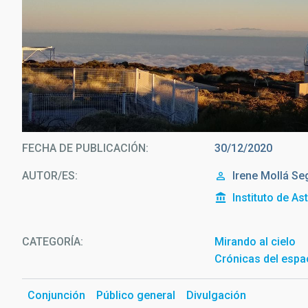
El telescopio ARTEMIS, en primer plano, y el telescopio IAC-8
FECHA DE PUBLICACIÓN
30/12/2020
AUTOR/ES
Irene Mollá Se
Instituto de As
CATEGORÍA
Mirando al cielo
Crónicas del espa
Conjunción
Público general
Divulgación