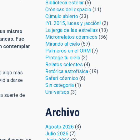
Biblioteca estelar
(5)
Crónicas del espacio
(11)
Cúmulo abierto
(33)
IYL 2015, luces y ¡acción!
(2)
La jerga de las estrellas
(13)
n un mismo
Microrrelatos cósmicos
(36)
lancas. Fue
Mirando al cielo
(57)
on contemplar
Palmeros en el ORM
(7)
Protege tu cielo
(3)
Relatos celestes
(4)
Retórica astrofísica
(19)
ro algo más
Safari cósmico
(6)
vió a darse
Sin categoría
(1)
Uni-versos
(3)
la suerte de
Archivo
Agosto 2026
(3)
Julio 2026
(7)