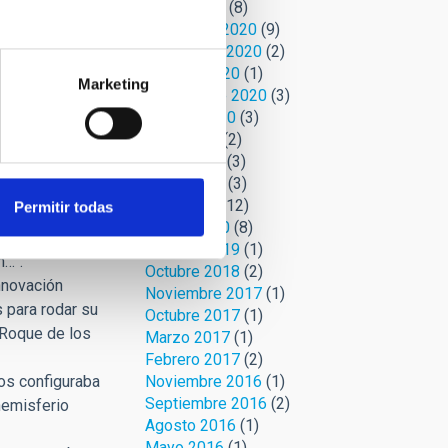
Enero 2021
(8)
Diciembre 2020
(9)
Noviembre 2020
(2)
la del coche,
Octubre 2020
(1)
Marketing
.
Septiembre 2020
(3)
Agosto 2020
(3)
dicaba que
Julio 2020
(2)
e alzaba un
Junio 2020
(3)
Mayo 2020
(3)
se utiliza
Abril 2020
(12)
Permitir todas
e
Marzo 2020
(8)
ón. “Este es el
Febrero 2019
(1)
n…”.
Octubre 2018
(2)
innovación
Noviembre 2017
(1)
 para rodar su
Octubre 2017
(1)
l Roque de los
Marzo 2017
(1)
Febrero 2017
(2)
Noviembre 2016
(1)
ios configuraba
Septiembre 2016
(2)
hemisferio
Agosto 2016
(1)
Mayo 2016
(1)