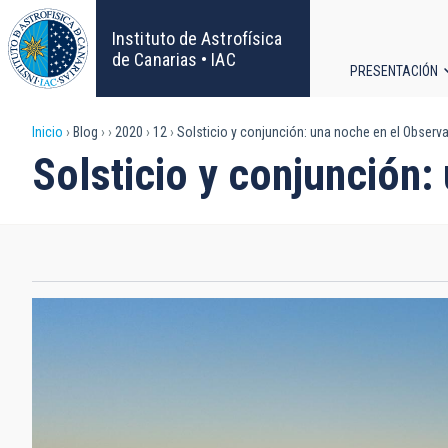
Pasar
al
Instituto de Astrofísica
contenido
de Canarias • IAC
PRESENTACIÓN
principal
Navega
Sobrescribir
Inicio
Blog
2020
12
Solsticio y conjunción: una noche en el Observa
principa
Solsticio y conjunción:
enlaces
de
ayuda
a
la
navegación