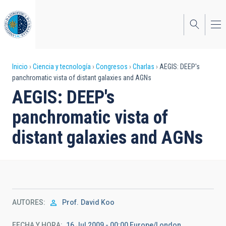
Pasar
al
contenido
principal
Sobrescribir
Inicio
Ciencia y tecnología
Congresos
Charlas
AEGIS: DEEP's
panchromatic vista of distant galaxies and AGNs
enlaces
AEGIS: DEEP's
de
panchromatic vista of
ayuda
distant galaxies and AGNs
a
la
navegación
AUTORES
Prof.
David Koo
FECHA Y HORA
16 Jul 2009 - 00:00 Europe/London