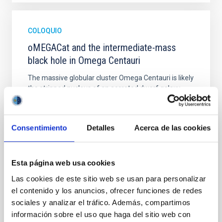
COLOQUIO
oMEGACat and the intermediate-mass
black hole in Omega Centauri
The massive globular cluster Omega Centauri is likely
the stripped nucleus of an accreted dwarf galaxy
and, therefore, provides a unique opportunity to
study the central region of a galaxy, whose evolution
halted billions of years ago.In the last years we have
Consentimiento
Detalles
Acerca de las cookies
created oMEGACat, the largest astrometric and
spectroscopic dataset for any star cluster
Dr.
Maximilian Häberle
Esta página web usa cookies
Las cookies de este sitio web se usan para personalizar
Aula
el contenido y los anuncios, ofrecer funciones de redes
5 Mar 2026 - 09:30 Europe/London
sociales y analizar el tráfico. Además, compartimos
Anteriores
información sobre el uso que haga del sitio web con