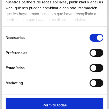
nuestros partners de redes sociales, publicidad y análisis
web, quienes pueden combinarla con otra información
VÍDEO DE LA CHARLA
que les haya proporcionado o que hayan recopilado a
partir del uso que haya hecho de sus servicios.
The role of metals from molecular clouds
Selección
to galactic discs
Necesarias
de
consentimiento
From the time the first stars formed to the present-
day, metals have witnessed the assembly of
Preferencias
structure in the Universe in great detail. Although
metals only form in stars and stellar remnants, they
are ubiquitously present everywhere. However, we
Estadística
still do not understand how metals are effectively
dispersed throughout the Universe, and the various
Marketing
Piyush Sharda
Aula
23 Nov 2023 - 09:30 Europe/London
Permitir todas