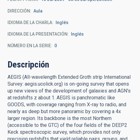
DIRECCIÓN
Aula
IDIOMA DE LA CHARLA
Inglés
IDIOMA DE LA PRESENTACIÓN
Inglés
NÚMERO EN LA SERIE
0
Descripción
AEGIS (All-wavelength Extended Groth strip International
Survey: aegis.ucolick.org) is on-going survey that opens
up new views of the development of galaxies and AGN's
at redshifts z about 1. AEGIS is panchromatic like
GOODS, with coverage ranging from X-ray to radio, and
nearly as deep but more panoramic by covering a 4x
larger region. Its backbone is the most Northern
(accessible to the GTC) of the four fields of the DEEP2
Keck spectroscopic survey, which provides not only
precision redshifts that yield reliable pairs, groups, and