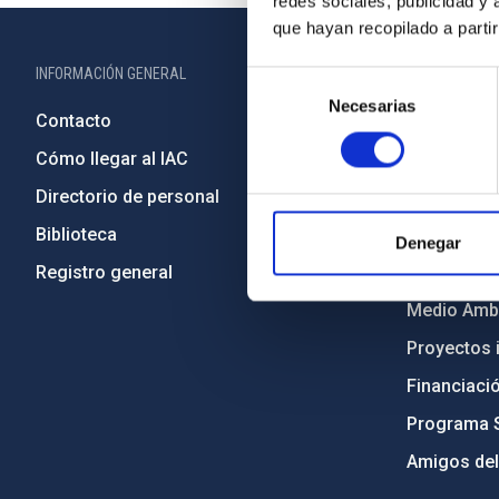
redes sociales, publicidad y
que hayan recopilado a parti
INFORMACIÓN GENERAL
INFORMACIÓN 
Selección
Necesarias
de
Contacto
Legislació
consentimiento
Cómo llegar al IAC
Transparen
Directorio de personal
Código étic
Biblioteca
Igualdad y 
Denegar
Registro general
Forever IA
Medio Ambi
Proyectos i
Financiaci
Programa 
Amigos del