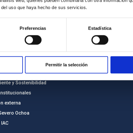
 análisis web, quienes pueden combinarla con otra información q
r del uso que haya hecho de sus servicios.
INSTITUCIONAL
PORTAL DEL IAC
Preferencias
Estadística
n
Mapa web
cia
Políticas de privacidad
o y política antifraude
Aviso legal
diversidad de género
Política de cookies
Permitir la selección
C
Accesibilidad
ente y Sostenibilidad
nstitucionales
ón externa
Severo Ochoa
 IAC