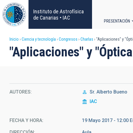
Pasar
al
Instituto de Astrofísica
contenido
de Canarias • IAC
PRESENTACIÓN
principal
Navega
Sobrescribir
Inicio
Ciencia y tecnología
Congresos
Charlas
"Aplicaciones" y "Ópti
principa
"Aplicaciones" y "Óptica
enlaces
de
ayuda
AUTORES
Sr.
Alberto Bueno
a
IAC
la
navegación
FECHA Y HORA
19 Mayo 2017 - 12:00 
DIRECCIÓN
Aula