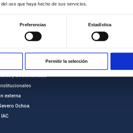
r del uso que haya hecho de sus servicios.
INSTITUCIONAL
PORTAL DEL IAC
Preferencias
Estadística
n
Mapa web
cia
Políticas de privacidad
o y política antifraude
Aviso legal
diversidad de género
Política de cookies
Permitir la selección
C
Accesibilidad
ente y Sostenibilidad
nstitucionales
ón externa
Severo Ochoa
 IAC