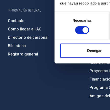
que hayan recopilado a parti
INFORMACIÓN GENERAL
INFORMACIÓN 
Selección
Necesarias
de
Contacto
Legislació
consentimiento
Cómo llegar al IAC
Transparen
Directorio de personal
Código étic
Biblioteca
Igualdad y 
Denegar
Registro general
Forever IA
Medio Ambi
Proyectos i
Financiaci
Programa 
Amigos del