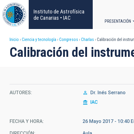
Pasar
al
Instituto de Astrofísica
contenido
de Canarias • IAC
PRESENTACIÓN
principal
Navega
Sobrescribir
Inicio
Ciencia y tecnología
Congresos
Charlas
Calibración del instr
principa
Calibración del instrum
enlaces
de
ayuda
AUTORES
Dr.
Inés Serrano
a
IAC
la
navegación
FECHA Y HORA
26 Mayo 2017 - 10:40 
DIRECCIÓN
Aula