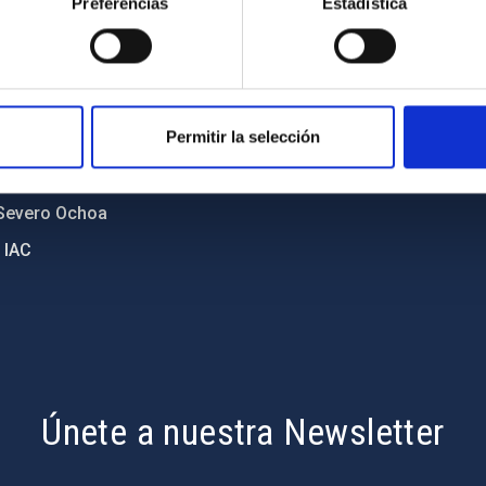
Preferencias
Estadística
diversidad de género
Política de cookies
C
Accesibilidad
ente y Sostenibilidad
Permitir la selección
nstitucionales
ón externa
Severo Ochoa
 IAC
Únete a nuestra Newsletter