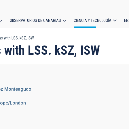
OBSERVATORIOS DE CANARIAS
CIENCIA Y TECNOLOGÍA
EN
ción
s with LSS. kSZ, ISW
l
 with LSS. kSZ, ISW
ez Monteagudo
urope/London