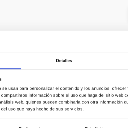
Detalles
s
b se usan para personalizar el contenido y los anuncios, ofrecer
INSTITUCIONAL
PORTAL DEL IAC
s, compartimos información sobre el uso que haga del sitio web 
 análisis web, quienes pueden combinarla con otra información q
n
Mapa web
r del uso que haya hecho de sus servicios.
cia
Políticas de privacidad
o y política antifraude
Aviso legal