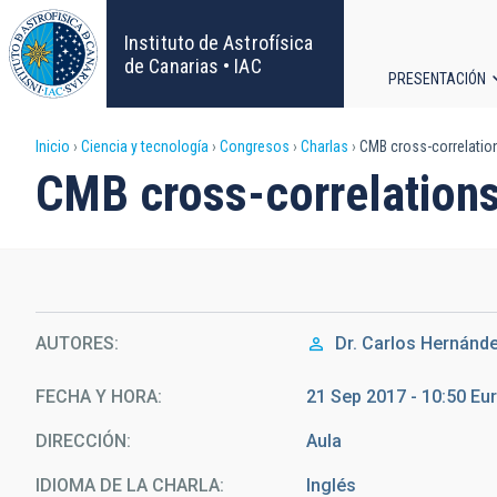
Pasar
al
Instituto de Astrofísica
contenido
de Canarias • IAC
PRESENTACIÓN
principal
Navega
Sobrescribir
Inicio
Ciencia y tecnología
Congresos
Charlas
CMB cross-correlation
principa
CMB cross-correlations
enlaces
de
ayuda
AUTORES
Dr.
Carlos Hernánd
a
la
FECHA Y HORA
21 Sep 2017 - 10:50 E
DIRECCIÓN
Aula
navegación
IDIOMA DE LA CHARLA
Inglés