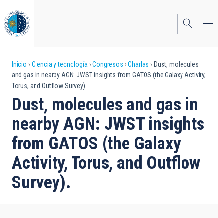
Pasar
al
contenido
principal
Sobrescribir
Inicio
Ciencia y tecnología
Congresos
Charlas
Dust, molecules
and gas in nearby AGN: JWST insights from GATOS (the Galaxy Activity,
enlaces
Torus, and Outflow Survey).
de
Dust, molecules and gas in
ayuda
nearby AGN: JWST insights
a
from GATOS (the Galaxy
la
Activity, Torus, and Outflow
navegación
Survey).