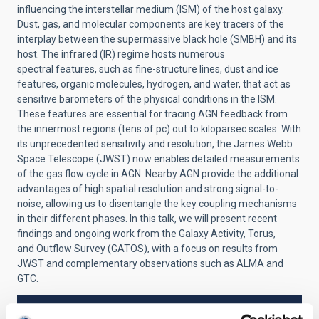
influencing the interstellar
medium (ISM) of the host galaxy.
Dust, gas, and molecular components
are key tracers of the
interplay between the supermassive black hole
(SMBH) and its
host. The infrared (IR) regime hosts numerous
spectral
features, such as fine-structure lines, dust and ice
features, organic
molecules, hydrogen, and water, that act as
sensitive barometers of
the physical conditions in the ISM.
These features are essential for
tracing AGN feedback from
the innermost regions (tens of pc) out to
kiloparsec scales. With
its unprecedented sensitivity and resolution,
the James Webb
Space Telescope (JWST) now enables detailed
measurements
of the gas flow cycle in AGN. Nearby AGN provide the
additional
advantages of high spatial resolution and strong
signal-to-
noise, allowing us to disentangle the key coupling
mechanisms
in their different phases. In this talk, we will present
recent
findings and ongoing work from the Galaxy Activity, Torus,
and
Outflow Survey (GATOS), with a focus on results from
JWST and
complementary observations such as ALMA and
GTC.