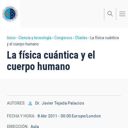
Pasar
al
contenido
principal
Sobrescribir
Inicio
Ciencia y tecnología
Congresos
Charlas
La física cuántica
y el cuerpo humano
enlaces
La física cuántica y el
de
cuerpo humano
ayuda
a
la
navegación
AUTORES
Dr.
Javier Tejada Palacios
FECHA Y HORA
8 Abr 2011 - 00:00 Europe/London
DIRECCIÓN
Aula