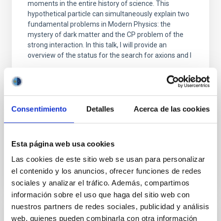
moments in the entire history of science. This
hypothetical particle can simultaneously explain two
fundamental problems in Modern Physics: the
mystery of dark matter and the CP problem of the
strong interaction. In this talk, I will provide an
overview of the status for the search for axions and I
Javier de Miguel Hernández
INSTITUTO DE ASTROFÍSICA DE CANARIAS
Consentimiento
Detalles
Acerca de las cookies
Online
23 Jun 2020 - 12:30 Europe/London
Esta página web usa cookies
Anteriores
Las cookies de este sitio web se usan para personalizar
el contenido y los anuncios, ofrecer funciones de redes
VÍDEO DE LA CHARLA
sociales y analizar el tráfico. Además, compartimos
información sobre el uso que haga del sitio web con
nuestros partners de redes sociales, publicidad y análisis
web, quienes pueden combinarla con otra información