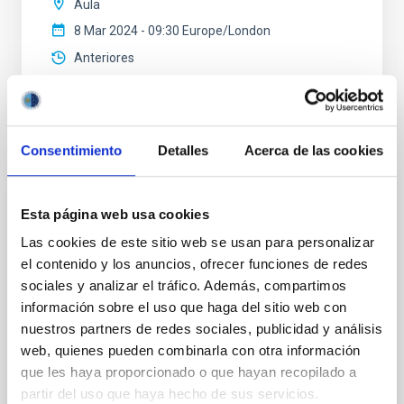
Aula
8 Mar 2024 - 09:30 Europe/London
Anteriores
VÍDEO DE LA CHARLA
Consentimiento
Detalles
Acerca de las cookies
Metodología de cálculo del 'seeing' local
Esta página web usa cookies
en el Telescopio Solar Europeo
Las cookies de este sitio web se usan para personalizar
El Telescopio Solar Europeo (EST) se construirá en el
el contenido y los anuncios, ofrecer funciones de redes
Observatorio del Roque de los Muchachos, un lugar
sociales y analizar el tráfico. Además, compartimos
conocido por sus excelentes condiciones de
información sobre el uso que haga del sitio web con
observación. El propio diseño de EST puede influir en
nuestros partners de redes sociales, publicidad y análisis
estas condiciones y afectar a su calidad óptica en un
efecto denominado ‘seeing’ local. La Oficina de
web, quienes pueden combinarla con otra información
Proyecto de EST ha implementado una nueva
que les haya proporcionado o que hayan recopilado a
partir del uso que haya hecho de sus servicios.