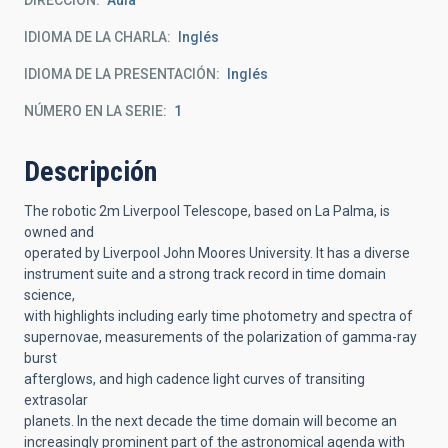
DIRECCIÓN
Aula
IDIOMA DE LA CHARLA
Inglés
IDIOMA DE LA PRESENTACIÓN
Inglés
NÚMERO EN LA SERIE
1
Descripción
The robotic 2m Liverpool Telescope, based on La Palma, is
owned and
operated by Liverpool John Moores University. It has a diverse
instrument suite and a strong track record in time domain
science,
with highlights including early time photometry and spectra of
supernovae, measurements of the polarization of gamma-ray
burst
afterglows, and high cadence light curves of transiting
extrasolar
planets. In the next decade the time domain will become an
increasingly prominent part of the astronomical agenda with