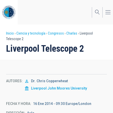
Pasar
al
contenido
principal
Sobrescribir
Inicio
Ciencia y tecnología
Congresos
Charlas
Liverpool
Telescope 2
enlaces
Liverpool Telescope 2
de
ayuda
a
la
AUTORES
Dr.
Chris Copperwheat
navegación
Liverpool John Moores University
FECHA Y HORA
16 Ene 2014 - 09:30 Europe/London