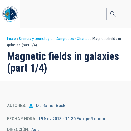
Pasar
al
contenido
principal
Sobrescribir
Inicio
Ciencia y tecnología
Congresos
Charlas
Magnetic fields in
galaxies (part 1/4)
enlaces
Magnetic fields in galaxies
de
(part 1/4)
ayuda
a
la
navegación
AUTORES
Dr.
Rainer Beck
FECHA Y HORA
19 Nov 2013 - 11:30 Europe/London
DIRECCIÓN
Aula