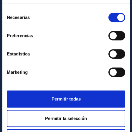
Cómo llegar al IAC
Directorio de personal
Selección
Necesarias
de
Biblioteca
consentimiento
Registro general
Preferencias
INFORMACIÓN INSTITUCIONAL
Estadística
Legislación
Transparencia
Marketing
Código ético y política antifraude
Igualdad y diversidad de género
Forever IAC
Permitir todas
Medio Ambiente y Sostenibilidad
Proyectos institucionales
Permitir la selección
Financiación externa