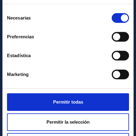
Cómo llegar al IAC
Directorio de personal
Selección
Necesarias
de
Biblioteca
consentimiento
Registro general
Preferencias
INFORMACIÓN INSTITUCIONAL
Estadística
Legislación
Transparencia
Marketing
Código ético y política antifraude
Igualdad y diversidad de género
Forever IAC
Permitir todas
Medio Ambiente y Sostenibilidad
Proyectos institucionales
Permitir la selección
Financiación externa