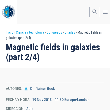
Pasar
al
contenido
principal
Sobrescribir
Inicio
Ciencia y tecnología
Congresos
Charlas
Magnetic fields in
galaxies (part 2/4)
enlaces
Magnetic fields in galaxies
de
(part 2/4)
ayuda
a
la
navegación
AUTORES
Dr.
Rainer Beck
FECHA Y HORA
19 Nov 2013 - 11:30 Europe/London
DIRECCIÓN
Aula