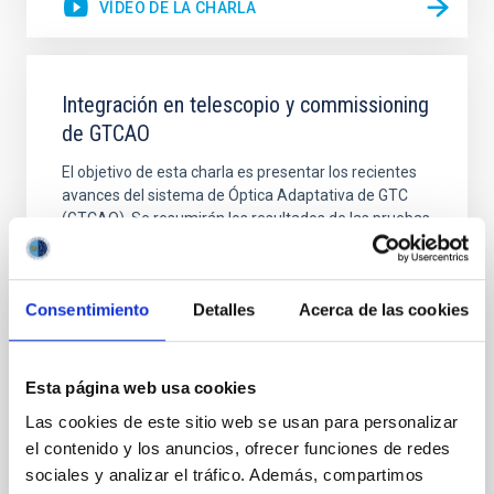
VÍDEO DE LA CHARLA
Integración en telescopio y commissioning
de GTCAO
El objetivo de esta charla es presentar los recientes
avances del sistema de Óptica Adaptativa de GTC
(GTCAO). Se resumirán los resultados de las pruebas
de aceptación en la sala AIV en abril de 2023; las
dificultades y el éxito del transporte al ORM y la
instalación en GTC en junio de 2023; la integración del
Consentimiento
Detalles
Acerca de las cookies
sistema con el control del telescopio
Marcos
Reyes García-Talavera
Esta página web usa cookies
Aula
Las cookies de este sitio web se usan para personalizar
8 Mar 2024 - 09:30 Europe/London
el contenido y los anuncios, ofrecer funciones de redes
Anteriores
sociales y analizar el tráfico. Además, compartimos