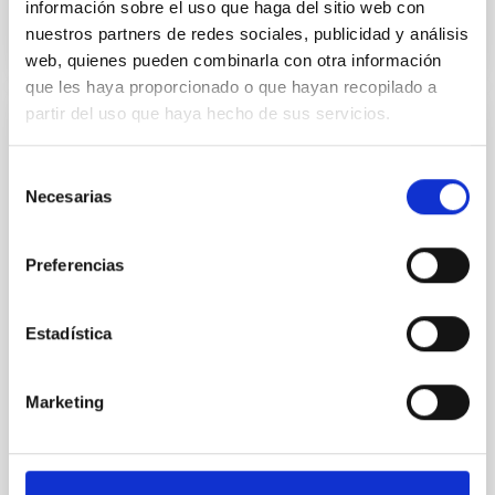
información sobre el uso que haga del sitio web con
nuestros partners de redes sociales, publicidad y análisis
VÍDEO DE LA CHARLA
web, quienes pueden combinarla con otra información
que les haya proporcionado o que hayan recopilado a
partir del uso que haya hecho de sus servicios.
Metodología de cálculo del 'seeing' local
en el Telescopio Solar Europeo
Selección
Necesarias
de
El Telescopio Solar Europeo (EST) se construirá en el
consentimiento
Observatorio del Roque de los Muchachos, un lugar
conocido por sus excelentes condiciones de
Preferencias
observación. El propio diseño de EST puede influir en
estas condiciones y afectar a su calidad óptica en un
efecto denominado ‘seeing’ local. La Oficina de
Estadística
Proyecto de EST ha implementado una nueva
Dr.
Mahy Soler
Marketing
IAC
Aula