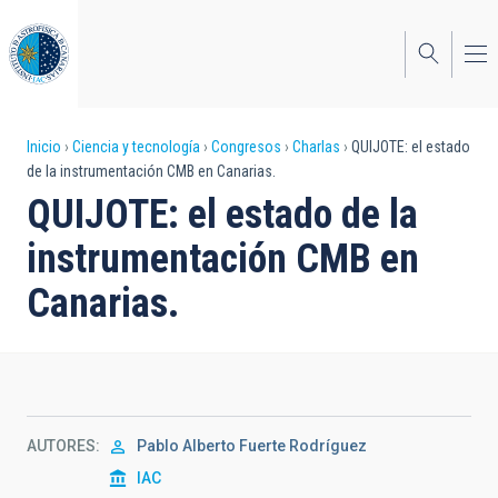
Pasar
al
contenido
principal
Sobrescribir
Inicio
Ciencia y tecnología
Congresos
Charlas
QUIJOTE: el estado
de la instrumentación CMB en Canarias.
enlaces
QUIJOTE: el estado de la
de
instrumentación CMB en
ayuda
Canarias.
a
la
navegación
AUTORES
Pablo Alberto Fuerte Rodríguez
IAC