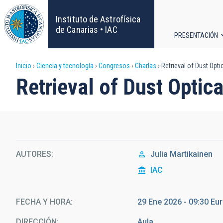
Pasar
al
Instituto de Astrofísica
contenido
de Canarias • IAC
PRESENTACIÓN
principal
Navega
Sobrescribir
Inicio
Ciencia y tecnología
Congresos
Charlas
Retrieval of Dust Optic
principa
Retrieval of Dust Optica
enlaces
de
ayuda
AUTORES
Julia Martikainen
a
IAC
la
navegación
FECHA Y HORA
29 Ene 2026 - 09:30 E
DIRECCIÓN
Aula