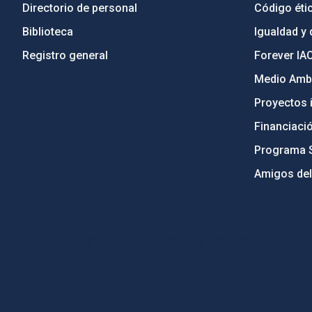
Directorio de personal
Código étic
Biblioteca
Igualdad y 
Registro general
Forever IA
Medio Ambi
Proyectos i
Financiaci
Programa 
Amigos del
PostFooter > Newsletter link