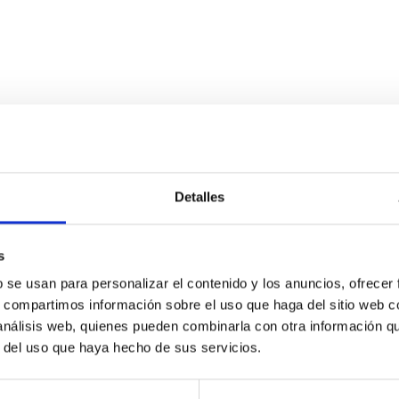
ES TOGETHER USING WHITE DWARFS
Detalles
iting main sequence stars and red giants. But the detection of 
ample indirect evidence of the existence of planetary debris ar
s
b se usan para personalizar el contenido y los anuncios, ofrecer
s, compartimos información sobre el uso que haga del sitio web 
 análisis web, quienes pueden combinarla con otra información q
r del uso que haya hecho de sus servicios.