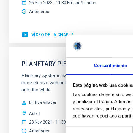
26 Sep 2023 - 11:30 Europe/London
Anteriores
VÍDEO DE LA CHARLA
PLANETARY PIECES: PUTING THE CLU
Consentimiento
Planetary systems have been found systematically orb
more elusive with only 3 systems. We have, however, 
Esta página web usa cookie
onto the white
Las cookies de este sitio we
y analizar el tráfico. Ademá
Dr.
Eva Villaver
redes sociales, publicidad y
Aula 1
que hayan recopilado a parti
23 Nov 2021 - 11:30 Europe/London
Selección
Anteriores