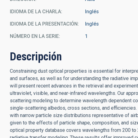
IDIOMA DE LA CHARLA
Inglés
IDIOMA DE LA PRESENTACIÓN
Inglés
NÚMERO EN LA SERIE
1
Descripción
Constraining dust optical properties is essential for inter
and surfaces, as well as for understanding the radiative impac
will present recent advances in the retrieval and experiment
ultraviolet, visible, and near-infrared wavelengths. Our a
scattering modeling to determine wavelength dependent co
single-scattering albedos, cross sections, and efficiencie
with narrow particle size distributions representative of ai
given to the effects of particle shape, composition, and siz
optical property database covers wavelengths from 200 to 
radiative transfer modeling. These results offer improved c