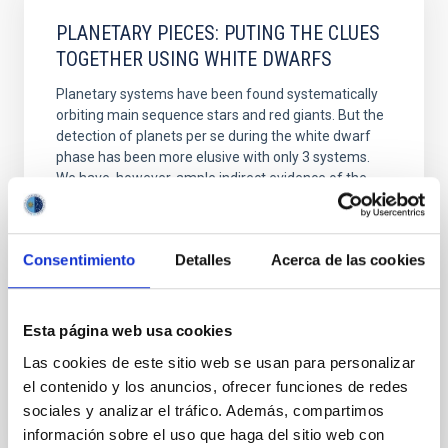
PLANETARY PIECES: PUTING THE CLUES
TOGETHER USING WHITE DWARFS
Planetary systems have been found systematically
orbiting main sequence stars and red giants. But the
detection of planets per se during the white dwarf
phase has been more elusive with only 3 systems.
We have, however, ample indirect evidence of the
existence of planetary debris around these systems
in the form of material acreted onto the white
Consentimiento
Detalles
Acerca de las cookies
Dr.
Eva Villaver
Aula 1
23 Nov 2021 - 11:30 Europe/London
Esta página web usa cookies
Anteriores
Las cookies de este sitio web se usan para personalizar
el contenido y los anuncios, ofrecer funciones de redes
sociales y analizar el tráfico. Además, compartimos
VÍDEO DE LA CHARLA
información sobre el uso que haga del sitio web con