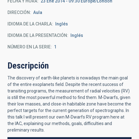
FECHA Y HORA
23 Ene 2014 - 09:30 Europe/London
DIRECCIÓN
Aula
IDIOMA DE LA CHARLA
Inglés
IDIOMA DE LA PRESENTACIÓN
Inglés
NÚMERO EN LA SERIE
1
Descripción
The discovery of earth-like planets is nowadays the main goal
of the entire exoplanets field. Despite the recent success of
transiting programs, the measurement of radial velocities (RV)
is still the most powerful method to find them. M-Dwarfs, given
their low masses, and close-in habitable zone have become the
perfect targets for the current generation of spectrographs. In
this talk I will present our own M-Dwarfs RV program here at
the IAC, explaining our methods, goals, difficulties and
preliminary results.