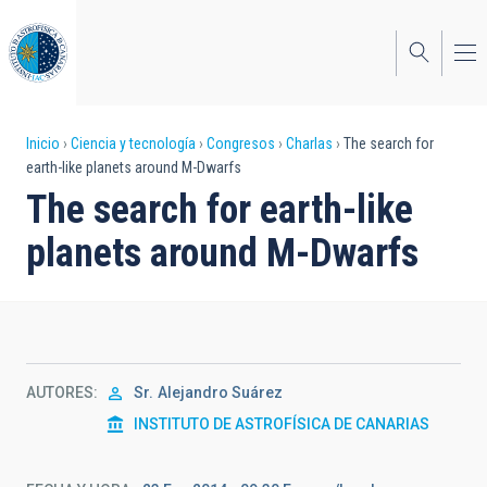
Pasar
al
contenido
principal
Sobrescribir
Inicio
Ciencia y tecnología
Congresos
Charlas
The search for
earth-like planets around M-Dwarfs
enlaces
The search for earth-like
de
planets around M-Dwarfs
ayuda
a
la
navegación
AUTORES
Sr.
Alejandro Suárez
INSTITUTO DE ASTROFÍSICA DE CANARIAS