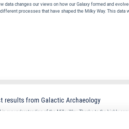
 new data changes our views on how our Galaxy formed and evolve
ifferent processes that have shaped the Milky Way. This data w
t results from Galactic Archaeology
 in our understanding of the Milky Way. Thanks to the highly acc
ectroscopic all-sky surveys, we have now a clearer view of the c