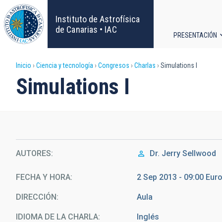
Pasar
al
Instituto de Astrofísica
contenido
de Canarias • IAC
PRESENTACIÓN
principal
Navega
Sobrescribir
Inicio
Ciencia y tecnología
Congresos
Charlas
Simulations I
principa
Simulations I
enlaces
de
ayuda
AUTORES
Dr.
Jerry Sellwood
a
la
FECHA Y HORA
2 Sep 2013 - 09:00 Eu
DIRECCIÓN
Aula
navegación
IDIOMA DE LA CHARLA
Inglés