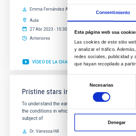
Emma
Fernández Alvar
Consentimiento
Aula
27 Abr 2023 - 10:30 Europe/London
Esta página web usa cookie
Anteriores
Las cookies de este sitio we
y analizar el tráfico. Ademá
redes sociales, publicidad y
VÍDEO DE LA CHARLA
que hayan recopilado a parti
Selección
Necesarias
de
Pristine stars in the Milky-Way and be
consentimiento
To understand the early phases of galaxy formation, me
the conditions in which early star formation proceed. 
subject of
Denegar
Dr.
Vanessa Hill