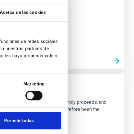
Acerca de las cookies
 funciones de redes sociales
con nuestros partners de
ue les haya proporcionado o
Marketing
ng to trace both how galactic assembly proceeds, and
 these past processes and have therefore been the
Permitir todas