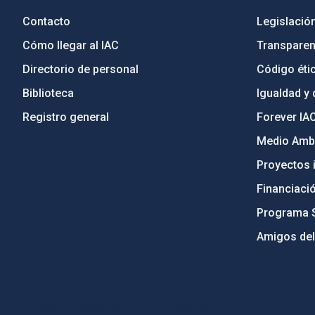
Contacto
Legislació
Cómo llegar al IAC
Transparen
Directorio de personal
Código étic
Biblioteca
Igualdad y 
Registro general
Forever IA
Medio Ambi
Proyectos i
Financiaci
Programa 
Amigos del
PostFooter > Newsletter link