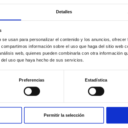
Detalles
s
b se usan para personalizar el contenido y los anuncios, ofrecer
s, compartimos información sobre el uso que haga del sitio web 
 análisis web, quienes pueden combinarla con otra información q
r del uso que haya hecho de sus servicios.
Preferencias
Estadística
yond
tal-poor stars in the local universe play a special rôle, allowi
Metal-poor stars in our Galaxy and its satellites are fossils of
Permitir la selección