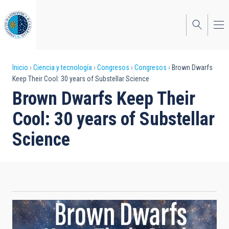
Pasar
al
contenido
principal
Sobrescribir
Inicio
Ciencia y tecnología
Congresos
Congresos
Brown Dwarfs
Keep Their Cool: 30 years of Substellar Science
enlaces
Brown Dwarfs Keep Their
de
Cool: 30 years of Substellar
ayuda
Science
a
la
navegación