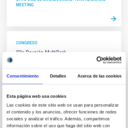
MEETING
CONGRESO
23a Reunión MultiDark
MultiDark es una Red Española de Investigación que
reúne a grupos teóricos y experimentales de físicos
de partículas, astrofísicos y cosmólogos de 15
Consentimiento
Detalles
Acerca de las cookies
universidades y centros de investigación españoles
"Salón de actos" del "Museo de las Ciencias y el
Esta página web usa cookies
Cosmos" en San Cristóbal de La Laguna en
frente al edificio principal del Instituto de
Las cookies de este sitio web se usan para personalizar
Astrofísica de Canarias
el contenido y los anuncios, ofrecer funciones de redes
Fecha
17/06/2026
-
19/06/2026
sociales y analizar el tráfico. Además, compartimos
información sobre el uso que haga del sitio web con
Anteriores