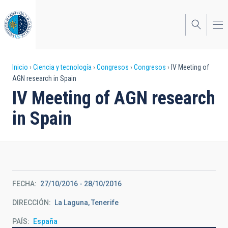
Pasar
al
contenido
principal
Sobrescribir
Inicio
Ciencia y tecnología
Congresos
Congresos
IV Meeting of
AGN research in Spain
enlaces
IV Meeting of AGN research
de
in Spain
ayuda
a
la
navegación
FECHA
27/10/2016
-
28/10/2016
DIRECCIÓN
La Laguna, Tenerife
PAÍS
España