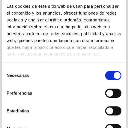
Nos complace anunciar la conferencia internacional
Las cookies de este sitio web se usan para personalizar
SUBSTELLAR ASTROPHYSICS 2026, que se
el contenido y los anuncios, ofrecer funciones de redes
celebrará del 10 al 14 de agosto cerca de la histórica
sociales y analizar el tráfico. Además, compartimos
ciudad de Tordesillas, en Castilla, España. Esta
información sobre el uso que haga del sitio web con
nuestros partners de redes sociales, publicidad y análisis
Hotel El Montico (Urb. el Montico, 148, 47100
web, quienes pueden combinarla con otra información
Tordesillas, Valladolid).
España
que les haya proporcionado o que hayan recopilado a
partir del uso que haya hecho de sus servicios.
Fecha
10/08/2026
-
14/08/2026
Próximas
Selección
Necesarias
de
consentimiento
WEBSITE OF THE MEETING
Preferencias
Estadística