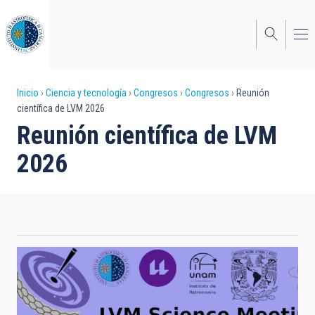
Pasar
al
contenido
principal
Sobrescribir
Inicio
Ciencia y tecnología
Congresos
Congresos
Reunión
científica de LVM 2026
enlaces
Reunión científica de LVM
de
2026
ayuda
a
la
navegación