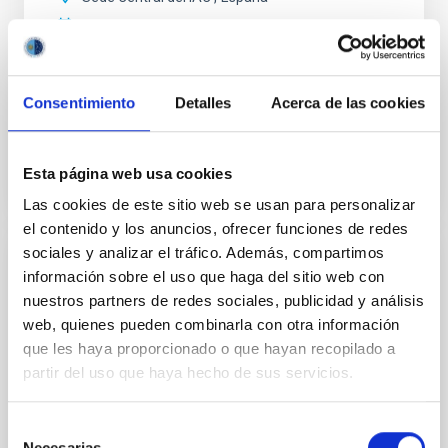
Fecha
23/09/2026
Próximas
Consentimiento
Detalles
Acerca de las cookies
SITIO WEB DE LA 2026 EXGAL-TWIN REGIONAL
MEETING
Esta página web usa cookies
Las cookies de este sitio web se usan para personalizar
el contenido y los anuncios, ofrecer funciones de redes
sociales y analizar el tráfico. Además, compartimos
CONGRESO
información sobre el uso que haga del sitio web con
nuestros partners de redes sociales, publicidad y análisis
23a Reunión MultiDark
web, quienes pueden combinarla con otra información
MultiDark es una Red Española de Investigación que
que les haya proporcionado o que hayan recopilado a
reúne a grupos teóricos y experimentales de físicos
partir del uso que haya hecho de sus servicios.
de partículas, astrofísicos y cosmólogos de 15
universidades y centros de investigación españoles
Selección
"Salón de actos" del "Museo de las Ciencias y el
Necesarias