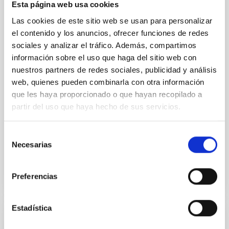
Esta página web usa cookies
MultiDark es una Red Española de Investigación que
reúne a grupos teóricos y experimentales de físicos
Las cookies de este sitio web se usan para personalizar
de partículas, astrofísicos y cosmólogos de 15
el contenido y los anuncios, ofrecer funciones de redes
universidades y centros de investigación españoles
sociales y analizar el tráfico. Además, compartimos
información sobre el uso que haga del sitio web con
"Salón de actos" del "Museo de las Ciencias y el
nuestros partners de redes sociales, publicidad y análisis
Cosmos" en San Cristóbal de La Laguna en
frente al edificio principal del Instituto de
web, quienes pueden combinarla con otra información
Astrofísica de Canarias
que les haya proporcionado o que hayan recopilado a
partir del uso que haya hecho de sus servicios.
Fecha
17/06/2026
-
19/06/2026
Anteriores
Selección
Necesarias
de
SITIO WEB DE LA 23A REUNIÓN MULTIDARK
consentimiento
Preferencias
Estadística
CONGRESO