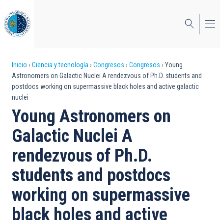
Pasar
al
contenido
principal
Sobrescribir
Inicio
Ciencia y tecnología
Congresos
Congresos
Young
Astronomers on Galactic Nuclei A rendezvous of Ph.D. students and
enlaces
postdocs working on supermassive black holes and active galactic
nuclei
de
Young Astronomers on
ayuda
Galactic Nuclei A
a
rendezvous of Ph.D.
la
navegación
students and postdocs
working on supermassive
black holes and active