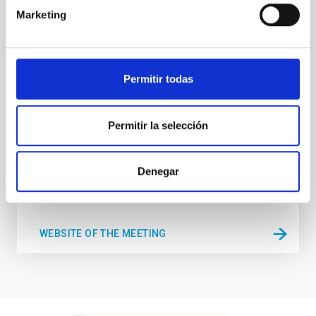
Substellar Astrophysics 2026
Marketing
Nos complace anunciar la conferencia internacional
SUBSTELLAR ASTROPHYSICS 2026, que se
celebrará del 10 al 14 de agosto cerca de la histórica
Permitir todas
ciudad de Tordesillas, en Castilla, España. Esta
Hotel El Montico (Urb. el Montico, 148, 47100
Permitir la selección
Tordesillas, Valladolid).
España
Fecha
10/08/2026
-
14/08/2026
Denegar
Ahora
WEBSITE OF THE MEETING