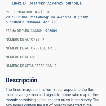
Elbaz, D.; Cesarsky, C.; Perez-Fournon, I.
REFERENCIA BIBLIOGRÁFICA
VizieR On-line Data Catalog: J/A+A/427/23. Originally
published in: 2004A&A...427...23F
FECHA DE PUBLICACIÓN:
9
2004
NÚMERO DE AUTORES
7
NÚMERO DE AUTORES DEL IAC
0
NÚMERO DE CITAS
0
NÚMERO DE CITAS REFERIDAS
0
Descripción
The three images in fits format correspond to the flux
map, coverage map and signal-to-noise ratio map of the
mosaic combining all the images taken in the survey. The
two tables contain the list of objects detected in the