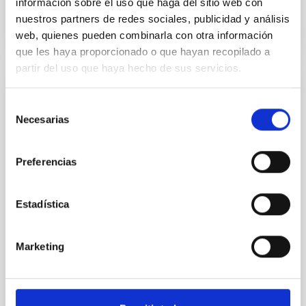
información sobre el uso que haga del sitio web con
BIBCODE
2026RNAAS..10..143A
nuestros partners de redes sociales, publicidad y análisis
web, quienes pueden combinarla con otra información
NÚMERO DE CITAS
0
que les haya proporcionado o que hayan recopilado a
partir del uso que haya hecho de sus servicios.
SIN ÁRBITRO
Selección
The impact of Active Galactic Nuclei on
Necesarias
de
Habitable Worlds
consentimiento
While the influence of supermassive black hole
Preferencias
(SMBH) activity on habitability has garnered
attention, the specific effects of active galactic nuclei
(AGN) winds, particularly ultrafast outflows (UFOs),
Estadística
on planetary atmospheres remain largely
unexplored. This study aims to fill this gap by
investigating the relationship between SMBH mass
Marketing
at the
Waas, Jourdan et al.