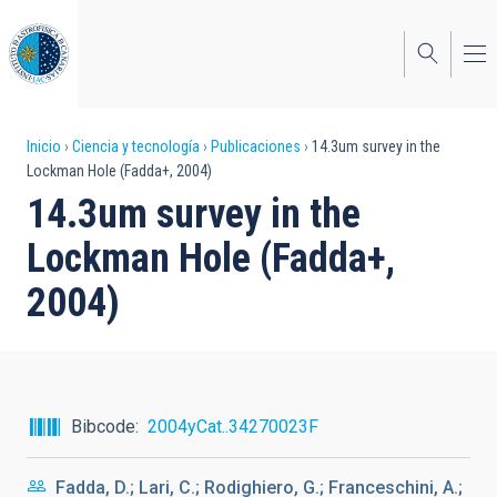
Pasar
al
contenido
principal
Sobrescribir
Inicio
Ciencia y tecnología
Publicaciones
14.3um survey in the
Lockman Hole (Fadda+, 2004)
enlaces
14.3um survey in the
de
Lockman Hole (Fadda+,
ayuda
2004)
a
la
navegación
Bibcode
2004yCat..34270023F
Fadda, D.; Lari, C.; Rodighiero, G.; Franceschini, A.;