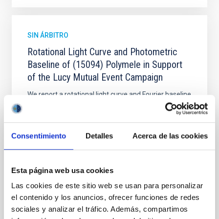
SIN ÁRBITRO
Rotational Light Curve and Photometric
Baseline of (15094) Polymele in Support
of the Lucy Mutual Event Campaign
We report a rotational light curve and Fourier baseline
model for the Jupiter Trojan (15094) Polymele, a
primary target of the NASA Lucy mission, obtained
on 2026 May 19─20 and May 21─22 UT with the
Consentimiento
Detalles
Acerca de las cookies
Two-meter Twin Telescope (TTT). Phase-Dispersion
Minimization over the combined two-night dataset
yields P rot = 5.762 ± 0.051 hr and a peak-to-peak
Esta página web usa cookies
Alarcon, Miguel R. et al.
Las cookies de este sitio web se usan para personalizar
Fecha de publicación:
5
2026
el contenido y los anuncios, ofrecer funciones de redes
sociales y analizar el tráfico. Además, compartimos