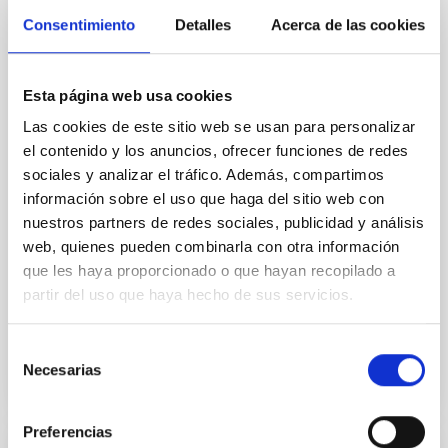
the inner dark matter density slopes of
Consentimiento
Detalles
Acerca de las cookies
galaxies
Aims. We aim to investigate the connection between
Esta página web usa cookies
star formation histories (SFHs) and the inner dark
matter density profiles of simulated galaxies. In
Las cookies de este sitio web se usan para personalizar
particular, we tested whether the burstiness and
el contenido y los anuncios, ofrecer funciones de redes
temporal distribution of star formation influence the
sociales y analizar el tráfico. Además, compartimos
formation of cored versus cuspy dark matter profiles.
información sobre el uso que haga del sitio web con
Methods. We homogeneously analysed
nuestros partners de redes sociales, publicidad y análisis
Sarrato-Alós, J. et al.
web, quienes pueden combinarla con otra información
Fecha de publicación:
6
2026
que les haya proporcionado o que hayan recopilado a
partir del uso que haya hecho de sus servicios.
BIBCODE
2026A&A...710A..95S
Selección
Necesarias
de
NÚMERO DE CITAS
1
consentimiento
Preferencias