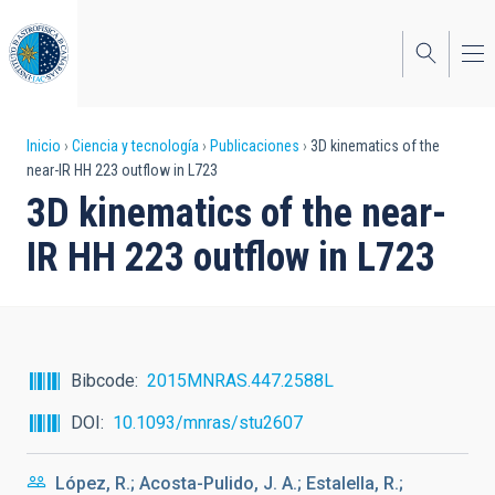
Pasar
al
contenido
principal
Sobrescribir
Inicio
Ciencia y tecnología
Publicaciones
3D kinematics of the
near-IR HH 223 outflow in L723
enlaces
3D kinematics of the near-
de
IR HH 223 outflow in L723
ayuda
a
la
navegación
Bibcode
2015MNRAS.447.2588L
DOI
10.1093/mnras/stu2607
López, R.; Acosta-Pulido, J. A.; Estalella, R.;