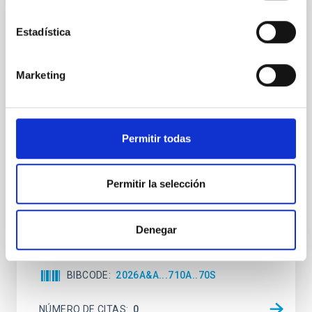
CON ÁRBITRO
Estadística
Joining forces: 30 years of optical
monitoring of the Einstein Cross
Marketing
We present extended optical monitoring of the
quadruply-imaged gravitationally lensed quasar QSO
2237+0305, the Einstein Cross, including
observations from different observatories in both
Permitir todas
hemispheres and using a new photometric
technique. This technique uses a region far enough
from the lens system to accurately determine the
sky background level
Permitir la selección
Shalyapin, V. N. et al.
Denegar
Fecha de publicación:
6
2026
BIBCODE
2026A&A...710A..70S
NÚMERO DE CITAS
0