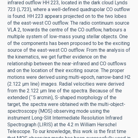
infrared outflow HH 223, located in the dark cloud Lynds
723 (L723), where a well-defined quadrupolar CO outflow
is found. HH 223 appears projected on to the two lobes
of the east-west CO outflow. The radio continuum source
VLA 2, towards the centre of the CO outflow, harbours a
multiple system of low-mass young stellar objects. One
of the components has been proposed to be the exciting
source of the east-west CO outflow. From the analysis of
the kinematics, we get further evidence on the
relationship between the near-infrared and CO outflows
and on the location of their exciting source. The proper
motions were derived using multi-epoch, narrow-band H2
(2.122 μm line) images. Radial velocities were derived
from the 2.122 μm line of the spectra. Because of the
extended (˜5 arcmin), S-shaped morphology of the
target, the spectra were obtained with the multi-object-
spectroscopy (MOS) observing mode using the
instrument Long-Slit Intermediate Resolution Infrared
Spectrograph (LIRIS) at the 4.2 m William Herschel
Telescope. To our knowledge, this work is the first time