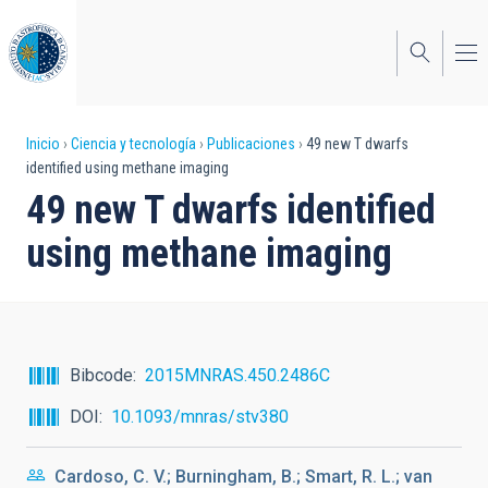
Pasar
al
contenido
principal
Sobrescribir
Inicio
Ciencia y tecnología
Publicaciones
49 new T dwarfs
identified using methane imaging
enlaces
49 new T dwarfs identified
de
using methane imaging
ayuda
a
la
navegación
Bibcode
2015MNRAS.450.2486C
DOI
10.1093/mnras/stv380
Cardoso, C. V.; Burningham, B.; Smart, R. L.; van