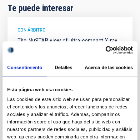
Te puede interesar
CON ÁRBITRO
The NuSTAR view of ultra-compact X-ray
binaries
Ultra-compact X-ray binaries (UCXBs) are a subclass
of low-mass X-ray binaries (LMXBs) characterised by
Consentimiento
Detalles
Acerca de las cookies
tight orbits and hydrogen-poor donor stars. We
present a spectral and timing study in the hard X-ray
band of 11 of the 20 confirmed UCXBs, based on 37
Esta página web usa cookies
archival NuSTAR observations. Using both X-ray
colours and fractional root mean square values
Las cookies de este sitio web se usan para personalizar
el contenido y los anuncios, ofrecer funciones de redes
Borghese, A. et al.
sociales y analizar el tráfico. Además, compartimos
Fecha de publicación:
5
2026
información sobre el uso que haga del sitio web con
nuestros partners de redes sociales, publicidad y análisis
web, quienes pueden combinarla con otra información