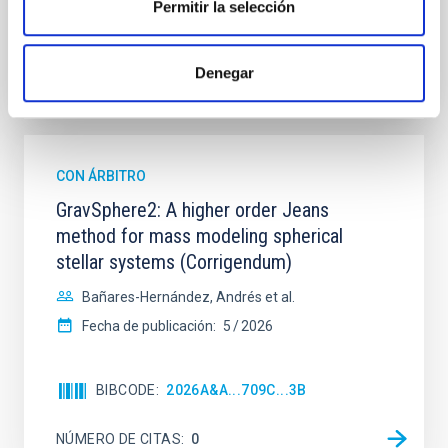
Permitir la selección
BIBCODE
2026A&A...710A.198S
Denegar
NÚMERO DE CITAS
0
CON ÁRBITRO
GravSphere2: A higher order Jeans
method for mass modeling spherical
stellar systems (Corrigendum)
Bañares-Hernández, Andrés et al.
Fecha de publicación:
5
2026
BIBCODE
2026A&A...709C...3B
NÚMERO DE CITAS
0