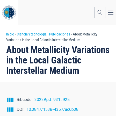
Pasar
al
contenido
principal
Sobrescribir
Inicio
Ciencia y tecnología
Publicaciones
About Metallicity
Variations in the Local Galactic Interstellar Medium
enlaces
About Metallicity Variations
de
in the Local Galactic
ayuda
Interstellar Medium
a
la
navegación
Bibcode
2022ApJ...931...92E
DOI
10.3847/1538-4357/ac6b38