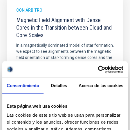
CON ÁRBITRO
Magnetic Field Alignment with Dense
Cores in the Transition between Cloud and
Core Scales
In a magnetically dominated model of star formation,
we expect to see alignments between the magnetic
field orientation of star-forming dense cores and the
cloud-scale magnetic field. A. Pandhi et al. showed
instead, however, that the orientation of cores and
their angular momentum vectors appear random
with respect to the larger-scale magnetic
Consentimiento
Detalles
Acerca de las cookies
Yin, Sean et al.
Fecha de publicación:
5
2026
Esta página web usa cookies
Las cookies de este sitio web se usan para personalizar
BIBCODE
2026APJ..1003...83Y
el contenido y los anuncios, ofrecer funciones de redes
sociales y analizar el tráfico. Además, compartimos