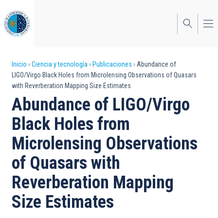
Pasar
al
contenido
principal
Sobrescribir
Inicio
Ciencia y tecnología
Publicaciones
Abundance of
LIGO/Virgo Black Holes from Microlensing Observations of Quasars
enlaces
with Reverberation Mapping Size Estimates
de
Abundance of LIGO/Virgo
ayuda
Black Holes from
a
Microlensing Observations
la
of Quasars with
navegación
Reverberation Mapping
Size Estimates