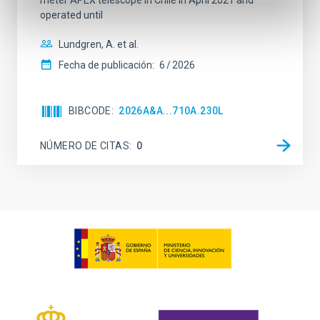
meter APEX telescope in Chile in April 2021 and
operated until
Lundgren, A. et al.
Fecha de publicación:
6
2026
BIBCODE
2026A&A...710A.230L
NÚMERO DE CITAS
0