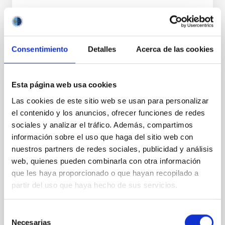
BIBCODE
2026A&A...710A..95S
NÚMERO DE CITAS
1
Consentimiento
Detalles
Acerca de las cookies
CON ÁRBITRO
Esta página web usa cookies
Joining forces: 30 years of optical
Las cookies de este sitio web se usan para personalizar
monitoring of the Einstein Cross
el contenido y los anuncios, ofrecer funciones de redes
sociales y analizar el tráfico. Además, compartimos
We present extended optical monitoring of the
información sobre el uso que haga del sitio web con
quadruply-imaged gravitationally lensed quasar QSO
nuestros partners de redes sociales, publicidad y análisis
2237+0305, the Einstein Cross, including
web, quienes pueden combinarla con otra información
observations from different observatories in both
que les haya proporcionado o que hayan recopilado a
hemispheres and using a new photometric
technique. This technique uses a region far enough
partir del uso que haya hecho de sus servicios.
from the lens system to accurately determine the
sky background level
Selección
Necesarias
de