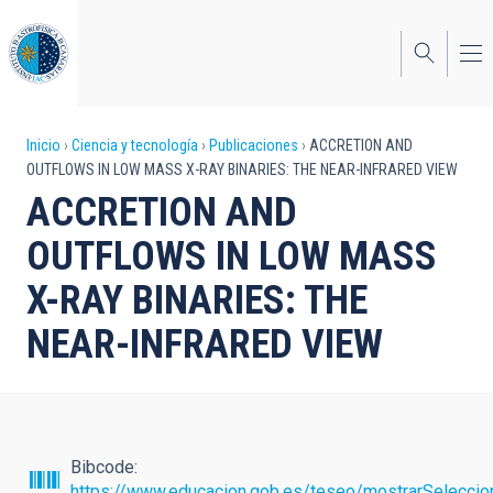
Pasar
al
contenido
principal
Sobrescribir
Inicio
Ciencia y tecnología
Publicaciones
ACCRETION AND
OUTFLOWS IN LOW MASS X-RAY BINARIES: THE NEAR-INFRARED VIEW
enlaces
ACCRETION AND
de
OUTFLOWS IN LOW MASS
ayuda
X-RAY BINARIES: THE
a
NEAR-INFRARED VIEW
la
navegación
Bibcode
https://www.educacion.gob.es/teseo/mostrarSeleccio