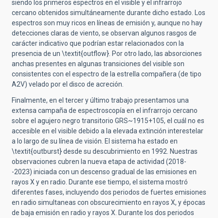
siendo los primeros espectros en el visible y el infrarrojo
cercano obtenidos simultáneamente durante dicho estado. Los
espectros son muy ricos en líneas de emisión y, aunque no hay
detecciones claras de viento, se observan algunos rasgos de
carácter indicativo que podrían estar relacionados con la
presencia de un \textit{outflow}. Por otro lado, las absorciones
anchas presentes en algunas transiciones del visible son
consistentes con el espectro de la estrella compañera (de tipo
A2V) velado por el disco de acreción.
Finalmente, en el tercer y último trabajo presentamos una
extensa campaña de espectroscopía en el infrarrojo cercano
sobre el agujero negro transitorio GRS~1915+105, el cuál no es
accesible en el visible debido a la elevada extinción interestelar
a lo largo de su línea de visión. El sistema ha estado en
\textit{outburst} desde su descubrimiento en 1992. Nuestras
observaciones cubren la nueva etapa de actividad (2018-
-2023) iniciada con un descenso gradual de las emisiones en
rayos X y en radio. Durante ese tiempo, el sistema mostró
diferentes fases, incluyendo dos periodos de fuertes emisiones
en radio simultaneas con obscurecimiento en rayos X, y épocas
de baja emisión en radio y rayos X. Durante los dos periodos