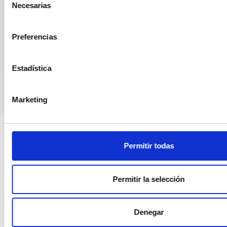
Fecha de publicación:
2
2022
Necesarias
de
consentimiento
BIBCODE
Preferencias
HTTPS://WWW.EDUCACION.GOB.ES/TESEO/MOSTRA
Estadística
Marketing
Permitir todas
Permitir la selección
Denegar