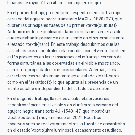
binarios de rayos X transitorios con agujero negro.
En el primer trabajo, presentamos espectros en el infrarrojo
cercano del agujero negro transitorio MAXI~J1820+070, que
cubren las principales fases de su primer \textit{outburst}.
Anteriormente, se publicaron datos simultáneos en el visible
que revelaban la presencia de un viento en el sistema durante
el estado \textit{hard}. En este trabajo descubrimos que las
características espectrales relacionadas con el viento también
están presentes en las transiciones del infrarrojo cercano de
forma simultánea a las observadas en el visible mostrando,
asimismo, propiedades cinéticas similares. Además, dichas
características se observan tanto en el estado \textit{hard}
como en el \textit{soft}, lo que apunta a la presencia de un
viento estable e independiente del estado de acreción.
En el segundo trabajo, llevamos a cabo observaciones
espectroscópicas en el visible y en el infrarrojo cercano del
agujero negro transitorio 4U~1543--47, que mostró un
\textit{outburst} muy luminoso en 2021. Nuestras
observaciones se realizaron mientras la fuente se encontraba
en el estado \textit{ultra luminoso}, escasamente estudiado,