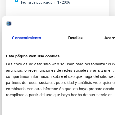
Fecha de publicación:
1
2006
BIBCODE
HTTPS://WWW.EDUCACION.GOB.ES/TESEO/MOSTRA
Consentimiento
Detalles
Acerc
Esta página web usa cookies
TESIS
Las cookies de este sitio web se usan para personalizar el c
A 3D VIEW OF AGN TRIGGERING
anuncios, ofrecer funciones de redes sociales y analizar el t
Active galaxies are these showing strong emission coming from 
compartimos información sobre el uso que haga del sitio we
the case of normal galaxies the nuclear emission has a stellar o
partners de redes sociales, publicidad y análisis web, quien
active galactic nuclei (AGN) the emission is produced by accre
combinarla con otra información que les haya proporcionado
into a super-massive black hole (SMBH). Although only a smal
recopilado a partir del uso que haya hecho de sus servicios.
galaxies in the nearby Universe
Ignacio del Moral Castro
Selección