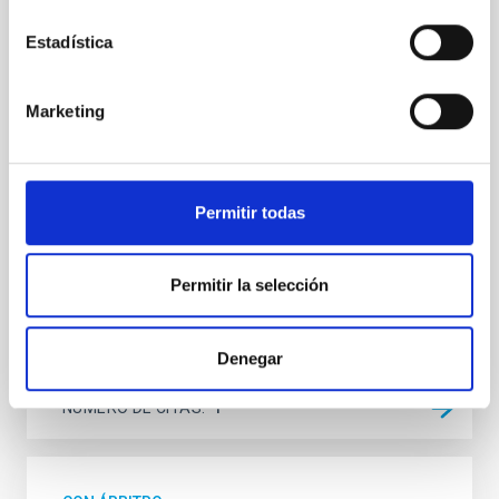
galaxies
Estadística
Aims. We aim to investigate the connection between
star formation histories (SFHs) and the inner dark
Marketing
matter density profiles of simulated galaxies. In
particular, we tested whether the burstiness and
temporal distribution of star formation influence the
formation of cored versus cuspy dark matter profiles.
Methods. We homogeneously analysed
Permitir todas
Sarrato-Alós, J. et al.
Fecha de publicación:
6
2026
Permitir la selección
BIBCODE
2026A&A...710A..95S
Denegar
NÚMERO DE CITAS
1