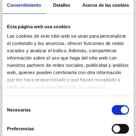
Consentimiento
Detalles
Acerca de las cookies
TIPO
Esta página web usa cookies
CON ÁRBITRO
Las cookies de este sitio web se usan para personalizar
el contenido y los anuncios, ofrecer funciones de redes
sociales y analizar el tráfico. Además, compartimos
información sobre el uso que haga del sitio web con
Cosmología y Astropartículas (CYA)
Micro-satélites
nuestros partners de redes sociales, publicidad y análisis
Instrumentación
Técnicas
web, quienes pueden combinarla con otra información
que les haya proporcionado o que hayan recopilado a
partir del uso que haya hecho de sus servicios.
Te puede interesar
Selección
Necesarias
de
CON ÁRBITRO
consentimiento
The impact of star formation histories on
Preferencias
the inner dark matter density slopes of