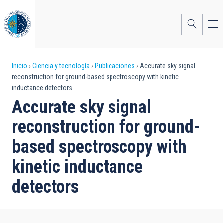
Pasar
al
contenido
principal
Sobrescribir
Inicio
Ciencia y tecnología
Publicaciones
Accurate sky signal
reconstruction for ground-based spectroscopy with kinetic
enlaces
inductance detectors
de
Accurate sky signal
ayuda
reconstruction for ground-
a
based spectroscopy with
la
kinetic inductance
navegación
detectors