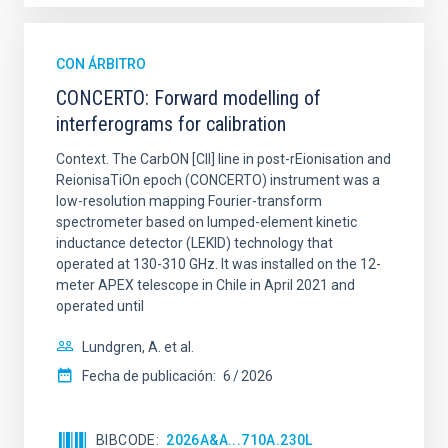
CON ÁRBITRO
CONCERTO: Forward modelling of
interferograms for calibration
Context. The CarbON [CII] line in post-rEionisation and
ReionisaTiOn epoch (CONCERTO) instrument was a
low-resolution mapping Fourier-transform
spectrometer based on lumped-element kinetic
inductance detector (LEKID) technology that
operated at 130-310 GHz. It was installed on the 12-
meter APEX telescope in Chile in April 2021 and
operated until
Lundgren, A. et al.
Fecha de publicación:
6
2026
BIBCODE
2026A&A...710A.230L