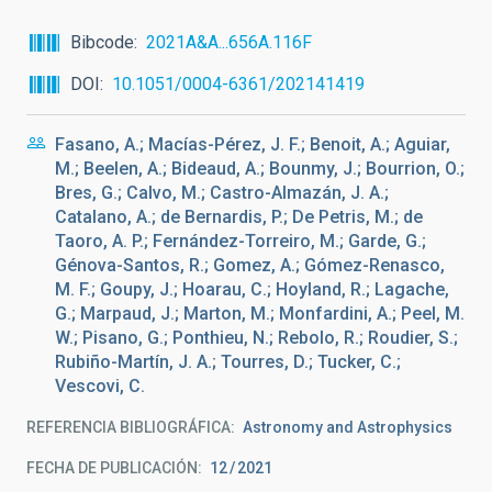
Bibcode
2021A&A...656A.116F
DOI
10.1051/0004-6361/202141419
Fasano, A.; Macías-Pérez, J. F.; Benoit, A.; Aguiar,
M.; Beelen, A.; Bideaud, A.; Bounmy, J.; Bourrion, O.;
Bres, G.; Calvo, M.; Castro-Almazán, J. A.;
Catalano, A.; de Bernardis, P.; De Petris, M.; de
Taoro, A. P.; Fernández-Torreiro, M.; Garde, G.;
Génova-Santos, R.; Gomez, A.; Gómez-Renasco,
M. F.; Goupy, J.; Hoarau, C.; Hoyland, R.; Lagache,
G.; Marpaud, J.; Marton, M.; Monfardini, A.; Peel, M.
W.; Pisano, G.; Ponthieu, N.; Rebolo, R.; Roudier, S.;
Rubiño-Martín, J. A.; Tourres, D.; Tucker, C.;
Vescovi, C.
REFERENCIA BIBLIOGRÁFICA
Astronomy and Astrophysics
FECHA DE PUBLICACIÓN:
12
2021