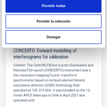
Permitir todas
BIBCODE
2026A&A...710A..70S
Permitir la selección
NÚMERO DE CITAS
0
Denegar
CON ÁRBITRO
CONCERTO: Forward modelling of
interferograms for calibration
Context. The CarbON [CII] line in post-rEionisation and
ReionisaTiOn epoch (CONCERTO) instrument was a
low-resolution mapping Fourier-transform
spectrometer based on lumped-element kinetic
inductance detector (LEKID) technology that
operated at 130-310 GHz. It was installed on the 12-
meter APEX telescope in Chile in April 2021 and
operated until