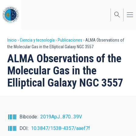
Pasar
al
contenido
principal
Sobrescribir
Inicio
Ciencia y tecnología
Publicaciones
ALMA Observations of
the Molecular Gas in the Elliptical Galaxy NGC 3557
enlaces
ALMA Observations of the
de
Molecular Gas in the
ayuda
Elliptical Galaxy NGC 3557
a
la
navegación
Bibcode
2019ApJ...870...39V
DOI
10.3847/1538-4357/aaef7f