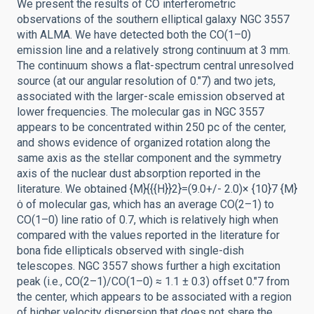
We present the results of CO interferometric
observations of the southern elliptical galaxy NGC 3557
with ALMA. We have detected both the CO(1–0)
emission line and a relatively strong continuum at 3 mm.
The continuum shows a flat-spectrum central unresolved
source (at our angular resolution of 0.″7) and two jets,
associated with the larger-scale emission observed at
lower frequencies. The molecular gas in NGC 3557
appears to be concentrated within 250 pc of the center,
and shows evidence of organized rotation along the
same axis as the stellar component and the symmetry
axis of the nuclear dust absorption reported in the
literature. We obtained {M}{{{H}}2}=(9.0+/- 2.0)× {10}7 {M}
ȯ of molecular gas, which has an average CO(2–1) to
CO(1–0) line ratio of 0.7, which is relatively high when
compared with the values reported in the literature for
bona fide ellipticals observed with single-dish
telescopes. NGC 3557 shows further a high excitation
peak (i.e., CO(2–1)/CO(1–0) ≈ 1.1 ± 0.3) offset 0.″7 from
the center, which appears to be associated with a region
of higher velocity dispersion that does not share the