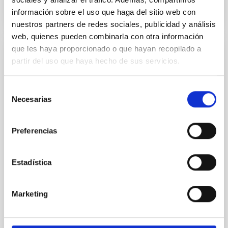
información sobre el uso que haga del sitio web con
NÚMERO DE CITAS
1
nuestros partners de redes sociales, publicidad y análisis
web, quienes pueden combinarla con otra información
que les haya proporcionado o que hayan recopilado a
CON ÁRBITRO
partir del uso que haya hecho de sus servicios.
Joining forces: 30 years of optical
monitoring of the Einstein Cross
Selección
Necesarias
de
We present extended optical monitoring of the
consentimiento
quadruply-imaged gravitationally lensed quasar QSO
2237+0305, the Einstein Cross, including
Preferencias
observations from different observatories in both
hemispheres and using a new photometric
technique. This technique uses a region far enough
Estadística
from the lens system to accurately determine the
sky background level
Marketing
Shalyapin, V. N. et al.
Fecha de publicación:
6
2026