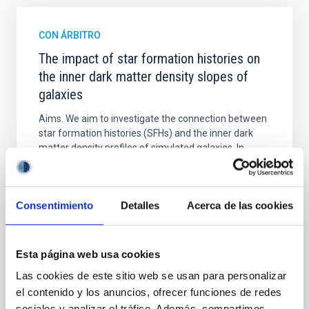
CON ÁRBITRO
The impact of star formation histories on
the inner dark matter density slopes of
galaxies
Aims. We aim to investigate the connection between
star formation histories (SFHs) and the inner dark
matter density profiles of simulated galaxies. In
particular, we tested whether the burstiness and
temporal distribution of star formation influence the
formation of cored versus cuspy dark matter profiles.
Consentimiento
Detalles
Acerca de las cookies
Methods. We homogeneously analysed
Sarrato-Alós, J. et al.
Esta página web usa cookies
Fecha de publicación:
6
2026
Las cookies de este sitio web se usan para personalizar
el contenido y los anuncios, ofrecer funciones de redes
BIBCODE
2026A&A...710A..95S
sociales y analizar el tráfico. Además, compartimos