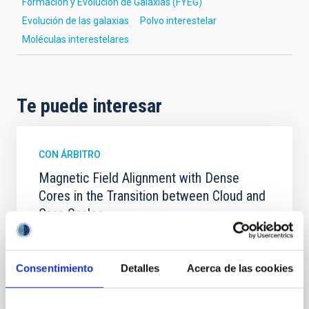
Formación y Evolución de Galaxias (FYEG)
Evolución de las galaxias
Polvo interestelar
Moléculas interestelares
Te puede interesar
CON ÁRBITRO
Magnetic Field Alignment with Dense
Cores in the Transition between Cloud and
Core Scales
In a magnetically dominated model of star formation,
we expect to see alignments between the magnetic
field orientation of star-forming dense cores and the
Consentimiento
Detalles
Acerca de las cookies
cloud-scale magnetic field. A. Pandhi et al. showed
instead, however, that the orientation of cores and