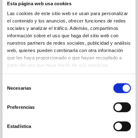
their angular momentum vectors appear random
Esta página web usa cookies
with respect to the larger-scale magnetic
Las cookies de este sitio web se usan para personalizar
Yin, Sean et al.
el contenido y los anuncios, ofrecer funciones de redes
sociales y analizar el tráfico. Además, compartimos
Fecha de publicación:
5
2026
información sobre el uso que haga del sitio web con
nuestros partners de redes sociales, publicidad y análisis
BIBCODE
2026APJ..1003...83Y
web, quienes pueden combinarla con otra información
que les haya proporcionado o que hayan recopilado a
NÚMERO DE CITAS
0
partir del uso que haya hecho de sus servicios.
Selección
Necesarias
de
CON ÁRBITRO
consentimiento
Clues to inside-out quenching in quiescent
galaxies at 1.2 ≲ z ≲ 2.2: Age, Fe-, and
Preferencias
Mg-abundance gradients from JWST-
SUSPENSE
Estadística
Spatially resolved stellar populations of massive