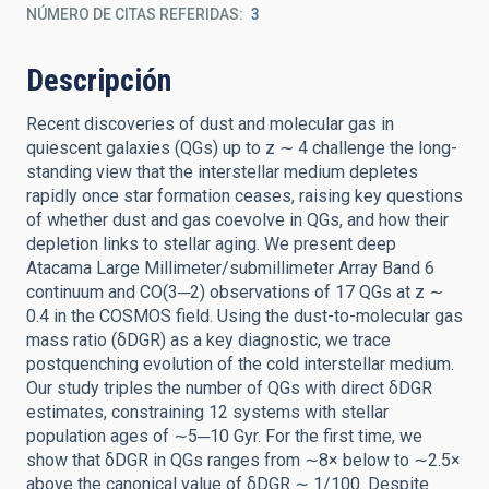
NÚMERO DE CITAS REFERIDAS
3
Descripción
Recent discoveries of dust and molecular gas in
quiescent galaxies (QGs) up to z ∼ 4 challenge the long-
standing view that the interstellar medium depletes
rapidly once star formation ceases, raising key questions
of whether dust and gas coevolve in QGs, and how their
depletion links to stellar aging. We present deep
Atacama Large Millimeter/submillimeter Array Band 6
continuum and CO(3─2) observations of 17 QGs at z ∼
0.4 in the COSMOS field. Using the dust-to-molecular gas
mass ratio (δDGR) as a key diagnostic, we trace
postquenching evolution of the cold interstellar medium.
Our study triples the number of QGs with direct δDGR
estimates, constraining 12 systems with stellar
population ages of ∼5─10 Gyr. For the first time, we
show that δDGR in QGs ranges from ∼8× below to ∼2.5×
above the canonical value of δDGR ∼ 1/100. Despite