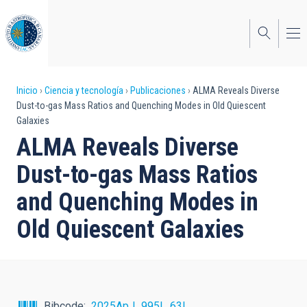
Pasar
al
contenido
principal
Sobrescribir
Inicio
Ciencia y tecnología
Publicaciones
ALMA Reveals Diverse
Dust-to-gas Mass Ratios and Quenching Modes in Old Quiescent
enlaces
Galaxies
de
ALMA Reveals Diverse
ayuda
Dust-to-gas Mass Ratios
a
and Quenching Modes in
la
Old Quiescent Galaxies
navegación
Bibcode
2025ApJ...995L..63L