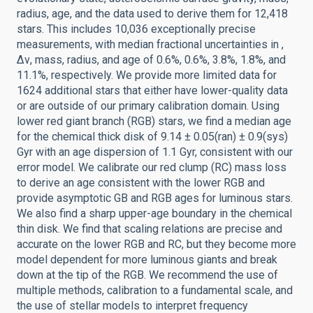
radius, age, and the data used to derive them for 12,418
stars. This includes 10,036 exceptionally precise
measurements, with median fractional uncertainties in ,
Δν, mass, radius, and age of 0.6%, 0.6%, 3.8%, 1.8%, and
11.1%, respectively. We provide more limited data for
1624 additional stars that either have lower-quality data
or are outside of our primary calibration domain. Using
lower red giant branch (RGB) stars, we find a median age
for the chemical thick disk of 9.14 ± 0.05(ran) ± 0.9(sys)
Gyr with an age dispersion of 1.1 Gyr, consistent with our
error model. We calibrate our red clump (RC) mass loss
to derive an age consistent with the lower RGB and
provide asymptotic GB and RGB ages for luminous stars.
We also find a sharp upper-age boundary in the chemical
thin disk. We find that scaling relations are precise and
accurate on the lower RGB and RC, but they become more
model dependent for more luminous giants and break
down at the tip of the RGB. We recommend the use of
multiple methods, calibration to a fundamental scale, and
the use of stellar models to interpret frequency