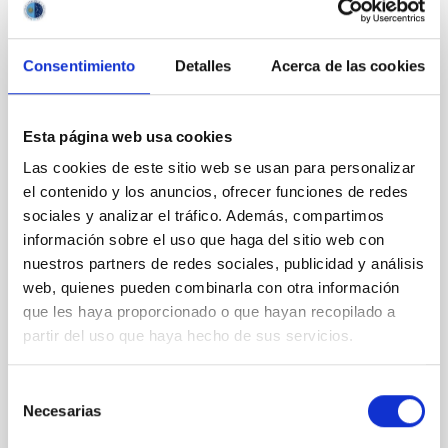
CON ÁRBITRO
Magnetic Field Alignment with Dense
Consentimiento
Detalles
Acerca de las cookies
Cores in the Transition between Cloud and
Core Scales
Esta página web usa cookies
In a magnetically dominated model of star formation,
we expect to see alignments between the magnetic
Las cookies de este sitio web se usan para personalizar
field orientation of star-forming dense cores and the
el contenido y los anuncios, ofrecer funciones de redes
cloud-scale magnetic field. A. Pandhi et al. showed
sociales y analizar el tráfico. Además, compartimos
instead, however, that the orientation of cores and
información sobre el uso que haga del sitio web con
their angular momentum vectors appear random
nuestros partners de redes sociales, publicidad y análisis
with respect to the larger-scale magnetic
web, quienes pueden combinarla con otra información
que les haya proporcionado o que hayan recopilado a
Yin, Sean et al.
partir del uso que haya hecho de sus servicios.
Fecha de publicación:
5
2026
Selección
BIBCODE
2026APJ..1003...83Y
Necesarias
de
consentimiento