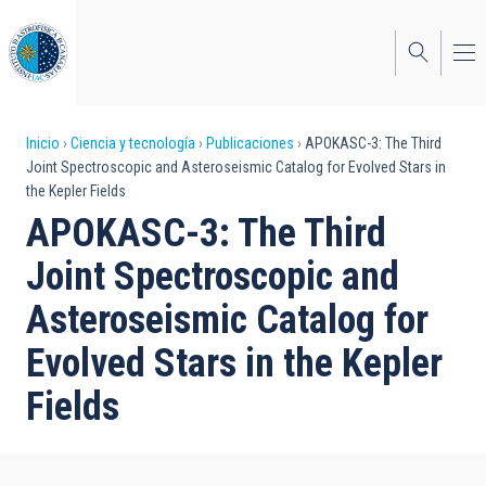
Pasar
al
contenido
principal
Sobrescribir
Inicio
Ciencia y tecnología
Publicaciones
APOKASC-3: The Third
Joint Spectroscopic and Asteroseismic Catalog for Evolved Stars in
enlaces
the Kepler Fields
de
APOKASC-3: The Third
ayuda
Joint Spectroscopic and
a
Asteroseismic Catalog for
la
Evolved Stars in the Kepler
navegación
Fields