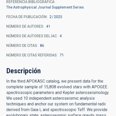
REFERENCIA BIBLIOGRÁFICA
The Astrophysical Journal Supplement Series
FECHA DE PUBLICACIÓN:
2
2025
NÚMERO DE AUTORES
41
NÚMERO DE AUTORES DEL IAC
4
NÚMERO DE CITAS
86
NÚMERO DE CITAS REFERIDAS
71
Descripción
In the third APOKASC catalog, we present data for the
complete sample of 15,808 evolved stars with APOGEE
spectroscopic parameters and Kepler asteroseismology.
We used 10 independent asteroseismic analysis
techniques and anchor our system on fundamental radii
derived from Gaia L and spectroscopic Teff. We provide
evolutionary state, asteroseismic surface gravity, mass,