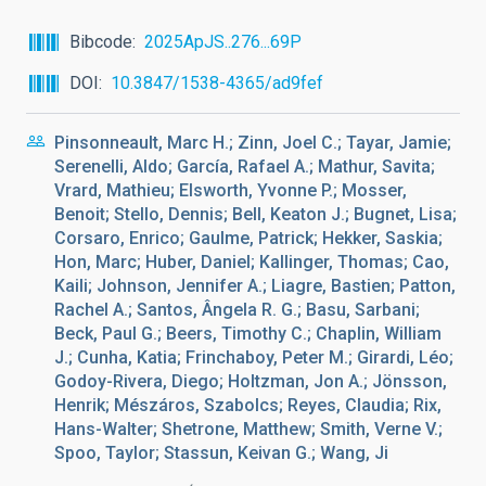
Bibcode
2025ApJS..276...69P
DOI
10.3847/1538-4365/ad9fef
Pinsonneault, Marc H.; Zinn, Joel C.; Tayar, Jamie;
Serenelli, Aldo; García, Rafael A.; Mathur, Savita;
Vrard, Mathieu; Elsworth, Yvonne P.; Mosser,
Benoit; Stello, Dennis; Bell, Keaton J.; Bugnet, Lisa;
Corsaro, Enrico; Gaulme, Patrick; Hekker, Saskia;
Hon, Marc; Huber, Daniel; Kallinger, Thomas; Cao,
Kaili; Johnson, Jennifer A.; Liagre, Bastien; Patton,
Rachel A.; Santos, Ângela R. G.; Basu, Sarbani;
Beck, Paul G.; Beers, Timothy C.; Chaplin, William
J.; Cunha, Katia; Frinchaboy, Peter M.; Girardi, Léo;
Godoy-Rivera, Diego; Holtzman, Jon A.; Jönsson,
Henrik; Mészáros, Szabolcs; Reyes, Claudia; Rix,
Hans-Walter; Shetrone, Matthew; Smith, Verne V.;
Spoo, Taylor; Stassun, Keivan G.; Wang, Ji